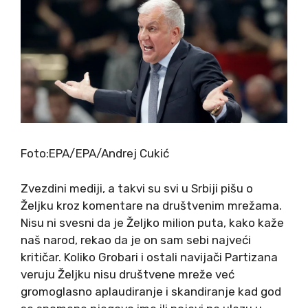
Foto:EPA/EPA/Andrej Cukić
Zvezdini mediji, a takvi su svi u Srbiji pišu o
Željku kroz komentare na društvenim mrežama.
Nisu ni svesni da je Željko milion puta, kako kaže
naš narod, rekao da je on sam sebi najveći
kritičar. Koliko Grobari i ostali navijači Partizana
veruju Željku nisu društvene mreže već
gromoglasno aplaudiranje i skandiranje kad god