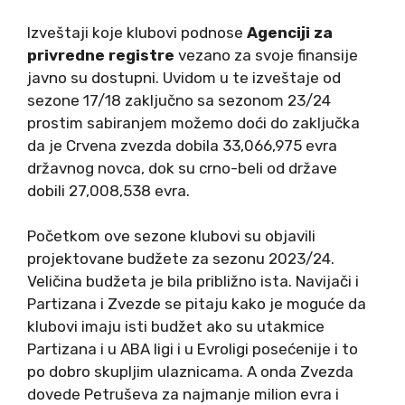
Izveštaji koje klubovi podnose
Agenciji za
privredne registre
vezano za svoje finansije
javno su dostupni. Uvidom u te izveštaje od
sezone 17/18 zaključno sa sezonom 23/24
prostim sabiranjem možemo doći do zaključka
da je Crvena zvezda dobila 33,066,975 evra
državnog novca, dok su crno-beli od države
dobili 27,008,538 evra.
Početkom ove sezone klubovi su objavili
projektovane budžete za sezonu 2023/24.
Veličina budžeta je bila približno ista. Navijači i
Partizana i Zvezde se pitaju kako je moguće da
klubovi imaju isti budžet ako su utakmice
Partizana i u ABA ligi i u Evroligi posećenije i to
po dobro skupljim ulaznicama. A onda Zvezda
dovede Petruševa za najmanje milion evra i