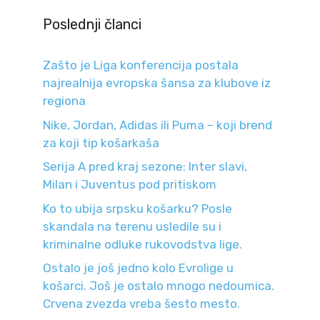
Poslednji članci
Zašto je Liga konferencija postala
najrealnija evropska šansa za klubove iz
regiona
Nike, Jordan, Adidas ili Puma – koji brend
za koji tip košarkaša
Serija A pred kraj sezone: Inter slavi,
Milan i Juventus pod pritiskom
Ko to ubija srpsku košarku? Posle
skandala na terenu usledile su i
kriminalne odluke rukovodstva lige.
Ostalo je još jedno kolo Evrolige u
košarci. Još je ostalo mnogo nedoumica.
Crvena zvezda vreba šesto mesto.