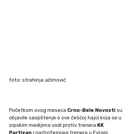
foto: strahinja aćimović
Početkom ovog meseca
Crno-Bele Novosti
su
objavile saopštenje o sve češćoj hajci koja se u
srpskim medijima vodi protiv trenera
KK
Partizan
i najtrofejnijeg trenera u Evropi,