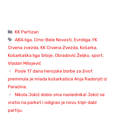
Categories
KK Partizan
Tags
ABA liga
,
Crno-Bele Novosti
,
Evroliga
,
FK
Crvena zvezda
,
KK Crvena Zvezda
,
Košarka
,
Košarkaška liga Srbije
,
Obradović Željko
,
sport
,
Vladan Milojević
Posle 17 dana herojske borbe za život
preminula je mlada košarkašica Anja Radonjić iz
Paraćina.
Nikola Jokić dobio sina naslednika! Jokić se
vratio na parket i odigrao je novu tripl-dabl
partiju.