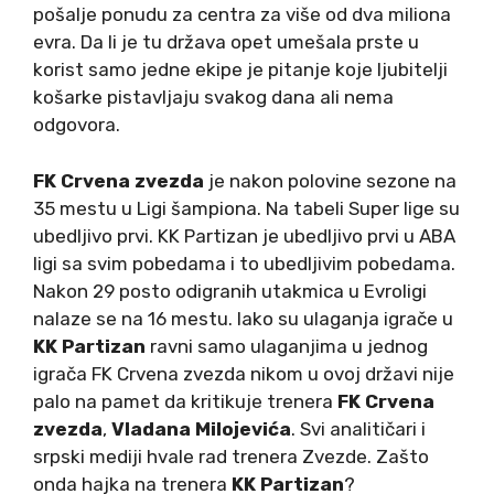
pošalje ponudu za centra za više od dva miliona
evra. Da li je tu država opet umešala prste u
korist samo jedne ekipe je pitanje koje ljubitelji
košarke pistavljaju svakog dana ali nema
odgovora.
FK Crvena zvezda
je nakon polovine sezone na
35 mestu u Ligi šampiona. Na tabeli Super lige su
ubedljivo prvi. KK Partizan je ubedljivo prvi u ABA
ligi sa svim pobedama i to ubedljivim pobedama.
Nakon 29 posto odigranih utakmica u Evroligi
nalaze se na 16 mestu. Iako su ulaganja igrače u
KK Partizan
ravni samo ulaganjima u jednog
igrača FK Crvena zvezda nikom u ovoj državi nije
palo na pamet da kritikuje trenera
FK Crvena
zvezda
,
Vladana Milojevića
. Svi analitičari i
srpski mediji hvale rad trenera Zvezde. Zašto
onda hajka na trenera
KK Partizan
?