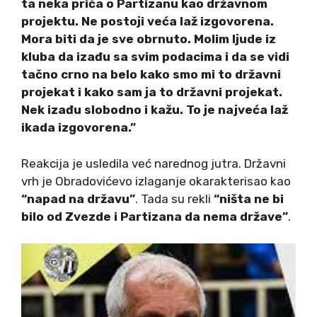
ta neka priča o Partizanu kao državnom
projektu. Ne postoji veća laž izgovorena.
Mora biti da je sve obrnuto. Molim ljude iz
kluba da izađu sa svim podacima i da se vidi
tačno crno na belo kako smo mi to državni
projekat i kako sam ja to državni projekat.
Nek izađu slobodno i kažu. To je najveća laž
ikada izgovorena.”
Reakcija je usledila već narednog jutra. Državni
vrh je Obradovićevo izlaganje okarakterisao kao
“napad na državu”
. Tada su rekli
“ništa ne bi
bilo od Zvezde i Partizana da nema države”
.