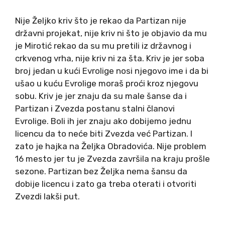
Nije Željko kriv što je rekao da Partizan nije
državni projekat, nije kriv ni što je objavio da mu
je Mirotić rekao da su mu pretili iz državnog i
crkvenog vrha, nije kriv ni za šta. Kriv je jer soba
broj jedan u kući Evrolige nosi njegovo ime i da bi
ušao u kuću Evrolige moraš proći kroz njegovu
sobu. Kriv je jer znaju da su male šanse da i
Partizan i Zvezda postanu stalni članovi
Evrolige. Boli ih jer znaju ako dobijemo jednu
licencu da to neće biti Zvezda već Partizan. I
zato je hajka na Željka Obradovića. Nije problem
16 mesto jer tu je Zvezda završila na kraju prošle
sezone. Partizan bez Željka nema šansu da
dobije licencu i zato ga treba oterati i otvoriti
Zvezdi lakši put.