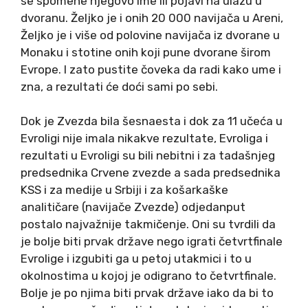
se spomene njegovo ime ili pojavi na ulazu u
dvoranu. Željko je i onih 20 000 navijača u Areni,
Željko je i više od polovine navijača iz dvorane u
Monaku i stotine onih koji pune dvorane širom
Evrope. I zato pustite čoveka da radi kako ume i
zna, a rezultati će doći sami po sebi.
Dok je Zvezda bila šesnaesta i dok za 11 učeća u
Evroligi nije imala nikakve rezultate, Evroliga i
rezultati u Evroligi su bili nebitni i za tadašnjeg
predsednika Crvene zvezde a sada predsednika
KSS i za medije u Srbiji i za košarkaške
analitičare (navijače Zvezde) odjedanput
postalo najvažnije takmičenje. Oni su tvrdili da
je bolje biti prvak države nego igrati četvrtfinale
Evrolige i izgubiti ga u petoj utakmici i to u
okolnostima u kojoj je odigrano to četvrtfinale.
Bolje je po njima biti prvak države iako da bi to