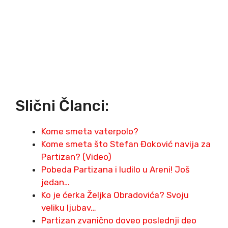
Slični Članci:
Kome smeta vaterpolo?
Kome smeta što Stefan Đoković navija za
Partizan? (Video)
Pobeda Partizana i ludilo u Areni! Još
jedan…
Ko je ćerka Željka Obradovića? Svoju
veliku ljubav…
Partizan zvanično doveo poslednji deo