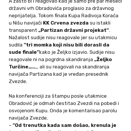
A zašto bi i reagovao kad je samo pre par meseci
državni vrh Obradovića proglasio za državnog
neprijatelja. Tokom finala Kupa Radivoja Koraća
u Nišu navijači
KK Crvena zvezda
su istakli
transparent
„Partizan državni projekat“
.
Nažalost sudije nisu reagovale jer su utakmicu
sudila
“tri momka koji nisu bili dorasli da
sude finale”
kako je Željko izjavio. Sudije nisu
reagovale ni na pogrdna skandiranja
„Željko
Turčine…..
„, ali su reagovali na skandiranja
navijača Partizana kad je vređan presednik
Zvezde.
Na konferenciji za štampu posle utakmice
Obradović je odmah čestitao Zvezdi na pobedi i
osvojenom Kupu. Onda je komentarisao parolu
navijača Zvezde.
–
“Od trenutka kada sam došao, krenula je