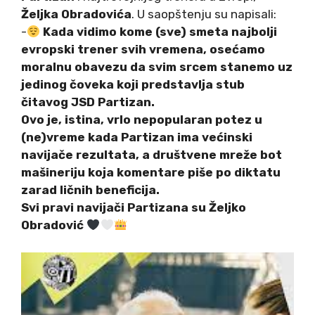
Željka Obradovića
. U saopštenju su napisali:
-
Kada vidimo kome (sve) smeta najbolji
evropski trener svih vremena, osećamo
moralnu obavezu da svim srcem stanemo uz
jedinog čoveka koji predstavlja stub
čitavog JSD Partizan.
Ovo je, istina, vrlo nepopularan potez u
(ne)vreme kada Partizan ima većinski
navijače rezultata, a društvene mreže bot
mašineriju koja komentare piše po diktatu
zarad ličnih beneficija.
Svi pravi navijači Partizana su Željko
Obradović