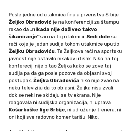
Posle jedne od utakmica finala prvenstva Srbije
Željko Obradović
je na konferenciji za štampu
rekao da „
nikada nije doživeo takvo
šikaniranje“
kao na toj utakmici.
Sedi dole
su
reči koje je jedan sudija tokom utakmice uputio
Željku Obradoviću
. Te Željkove reči na sportsku
javnost nije ostavilo nikakav utisak. Niko na toj
konfereciji nije pitao Željka kako se zove taj
sudija pa da ga posle pozove da objasni svoj
postupak.
Željka Obradovića
niko nije zvao na
neku televiziju da to objasni. Željka nisu zvali
dok se neki ne skidaju sa tv ekrana. Nije
reagovala ni sudijska organizacija, ni uprava
Košarkaške lige Srbije
, ni udruženje trenera, ni
oni koji sve redovno komentarišu. Niko.