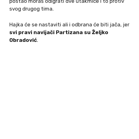
postao moraš odigrati dve utakmice i to protiv
svog drugog tima.
Hajka će se nastaviti ali i odbrana će biti jača, jer
svi pravi navijači Partizana su Željko
Obradović
.