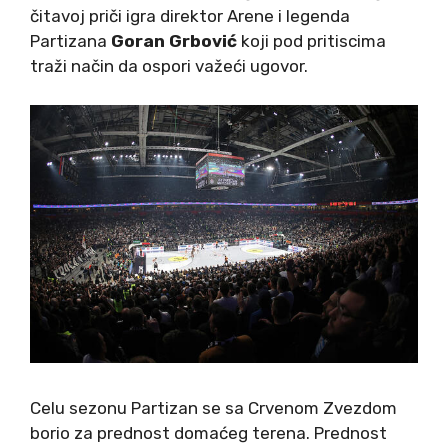
čitavoj priči igra direktor Arene i legenda
Partizana
Goran Grbović
koji pod pritiscima
traži način da ospori važeći ugovor.
Celu sezonu Partizan se sa Crvenom Zvezdom
borio za prednost domaćeg terena. Prednost