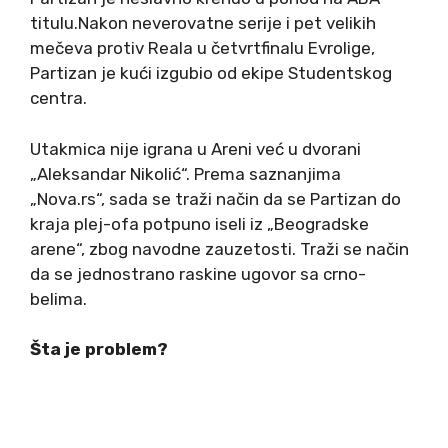
titulu.Nakon neverovatne serije i pet velikih
mečeva protiv Reala u četvrtfinalu Evrolige,
Partizan je kući izgubio od ekipe Studentskog
centra.
Utakmica nije igrana u Areni već u dvorani
„Aleksandar Nikolić“. Prema saznanjima
„Nova.rs“, sada se traži način da se Partizan do
kraja plej-ofa potpuno iseli iz „Beogradske
arene“, zbog navodne zauzetosti. Traži se način
da se jednostrano raskine ugovor sa crno-
belima.
Šta je problem?