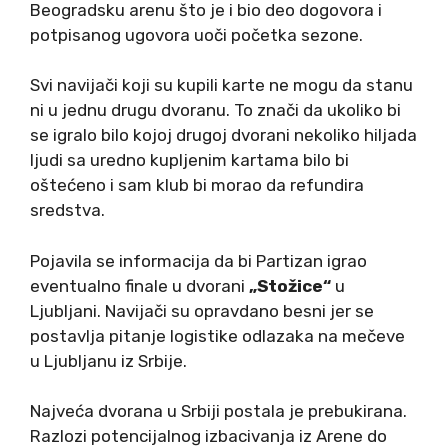
Beogradsku arenu što je i bio deo dogovora i
potpisanog ugovora uoči početka sezone.
Svi navijači koji su kupili karte ne mogu da stanu
ni u jednu drugu dvoranu. To znači da ukoliko bi
se igralo bilo kojoj drugoj dvorani nekoliko hiljada
ljudi sa uredno kupljenim kartama bilo bi
oštećeno i sam klub bi morao da refundira
sredstva.
Pojavila se informacija da bi Partizan igrao
eventualno finale u dvorani
„Stožice“
u
Ljubljani. Navijači su opravdano besni jer se
postavlja pitanje logistike odlazaka na mečeve
u Ljubljanu iz Srbije.
Najveća dvorana u Srbiji postala je prebukirana.
Razlozi potencijalnog izbacivanja iz Arene do