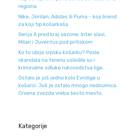
regiona
Nike, Jordan, Adidas ili Puma – koji brend
za koji tip košarkaša
Serija A pred kraj sezone: Inter slavi,
Milan i Juventus pod pritiskom
Ko to ubija srpsku košarku? Posle
skandala na terenu usledile su i
kriminalne odluke rukovodstva lige.
Ostalo je još jedno kolo Evrolige u
košarci. Još je ostalo mnogo nedoumica.
Crvena zvezda vreba šesto mesto.
Kategorije