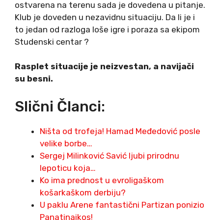
ostvarena na terenu sada je dovedena u pitanje.
Klub je doveden u nezavidnu situaciju. Da li je i
to jedan od razloga loše igre i poraza sa ekipom
Studenski centar ?
Rasplet situacije je neizvestan, a navijači
su besni.
Slični Članci:
Ništa od trofeja! Hamad Međedović posle
velike borbe…
Sergej Milinković Savić ljubi prirodnu
lepoticu koja…
Ko ima prednost u evroligaškom
košarkaškom derbiju?
U paklu Arene fantastični Partizan ponizio
Panatinaikos!