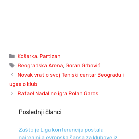
Categories
Košarka
,
Partizan
Tags
Beogradska Arena
,
Goran Grbović
Novak vratio svoj Teniski centar Beogradu i
ugasio klub
Rafael Nadal ne igra Rolan Garos!
Poslednji članci
Zašto je Liga konferencija postala
najrealnija evropska šansa za klubove iz