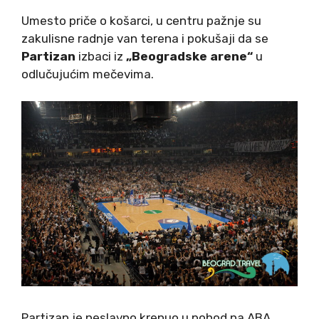
Umesto priče o košarci, u centru pažnje su
zakulisne radnje van terena i pokušaji da se
Partizan
izbaci iz
„Beogradske arene“
u
odlučujućim mečevima.
Partizan je neslavno krenuo u pohod na ABA