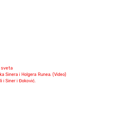
 sveta
a Sinera i Holgera Runea. (Video)
 i Siner i Đoković.