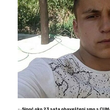
–
„Sinoć oko 23 sata obavešteni smo s CUM-