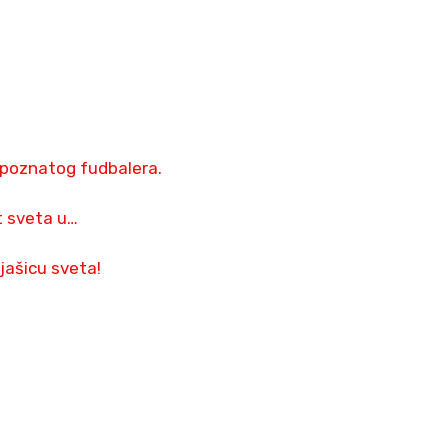
 poznatog fudbalera.
at sveta u…
jašicu sveta!