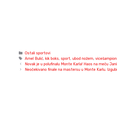
Categories
Ostali sportovi
Tags
Arnel Bulić
,
kik boks
,
sport
,
ubod nožem
,
vicešampion
Novak je u polufinalu Monte Karla! Haos na meču Janik
Neočekivano finale na mastersu u Monte Karlu. Izgubili