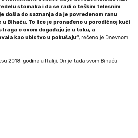
edelu stomaka i da se radi o teškim telesnim
je došla do saznanja da je povređenom ranu
 u Bihaću. To lice je pronađeno u porodičnoj kući
 Istraga o ovom događaju je u toku, a
kovala kao ubistvo u pokušaju“
, rečeno je Dnevnom
su 2018. godine u Italiji. On je tada svom Bihaću