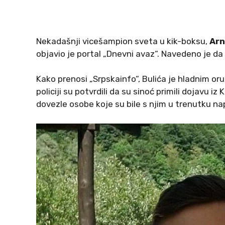
Nekadašnji vicešampion sveta u kik-boksu,
Arn
objavio je portal „Dnevni avaz“. Navedeno je da
Kako prenosi „Srpskainfo“, Bulića je hladnim or
policiji su potvrdili da su sinoć primili dojavu
dovezle osobe koje su bile s njim u trenutku na