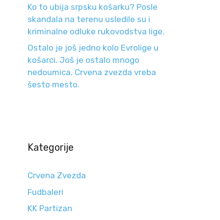
Ko to ubija srpsku košarku? Posle
skandala na terenu usledile su i
kriminalne odluke rukovodstva lige.
Ostalo je još jedno kolo Evrolige u
košarci. Još je ostalo mnogo
nedoumica. Crvena zvezda vreba
šesto mesto.
Kategorije
Crvena Zvezda
Fudbaleri
KK Partizan