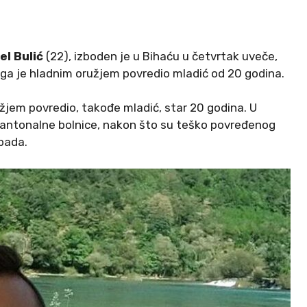
el Bulić
(22), izboden je u Bihaću u četvrtak uveče,
 ga je hladnim oružjem povredio mladić od 20 godina.
užjem povredio, takođe mladić, star 20 godina. U
 iz Kantonalne bolnice, nakon što su teško povređenog
pada.