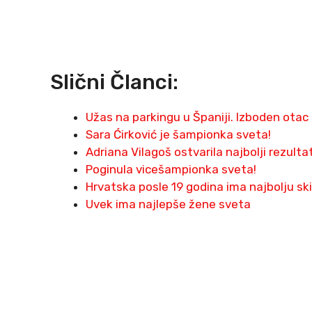
Slični Članci:
Užas na parkingu u Španiji. Izboden otac
Sara Ćirković je šampionka sveta!
Adriana Vilagoš ostvarila najbolji rezult
Poginula vicešampionka sveta!
Hrvatska posle 19 godina ima najbolju ski
Uvek ima najlepše žene sveta