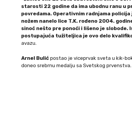
starosti 22 godine da ima ubodnu ranu u pr
povredama. Operativnim radnjama policija 
nožem nanelo lice T.K. rođeno 2004. godine
sinoć nešto pre ponoći i lišeno je slobode.
postupajuća tužiteljica je ovo delo kvalifi
avazu.
Arnel Bulić
postao je viceprvak sveta u kik-bok
doneo srebrnu medalju sa Svetskog prvenstva.