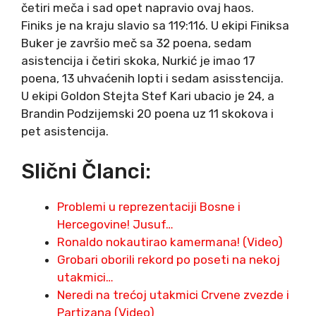
četiri meča i sad opet napravio ovaj haos.
Finiks je na kraju slavio sa 119:116. U ekipi Finiksa
Buker je završio meč sa 32 poena, sedam
asistencija i četiri skoka, Nurkić je imao 17
poena, 13 uhvaćenih lopti i sedam asisstencija.
U ekipi Goldon Stejta Stef Kari ubacio je 24, a
Brandin Podzijemski 20 poena uz 11 skokova i
pet asistencija.
Slični Članci:
Problemi u reprezentaciji Bosne i
Hercegovine! Jusuf…
Ronaldo nokautirao kamermana! (Video)
Grobari oborili rekord po poseti na nekoj
utakmici…
Neredi na trećoj utakmici Crvene zvezde i
Partizana (Video)