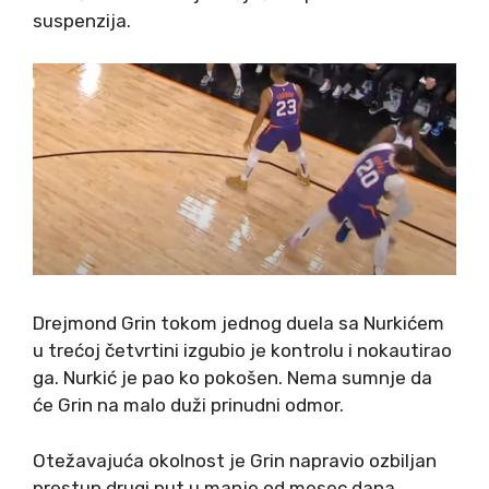
suspenzija.
Drejmond Grin tokom jednog duela sa Nurkićem
u trećoj četvrtini izgubio je kontrolu i nokautirao
ga. Nurkić je pao ko pokošen. Nema sumnje da
će Grin na malo duži prinudni odmor.
Otežavajuća okolnost je Grin napravio ozbiljan
prestup drugi put u manje od mesec dana.