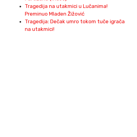
Tragedija na utakmici u Lučanima!
Preminuo Mladen Žižović
Tragedija: Dečak umro tokom tuče igrača
na utakmici!