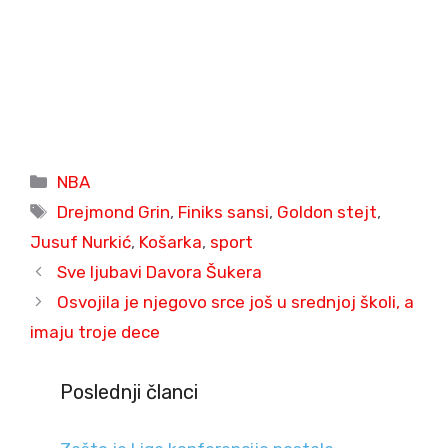
Categories
NBA
Tags
Drejmond Grin
,
Finiks sansi
,
Goldon stejt
,
Jusuf Nurkić
,
Košarka
,
sport
Sve ljubavi Davora Šukera
Osvojila je njegovo srce još u srednjoj školi, a
imaju troje dece
Poslednji članci