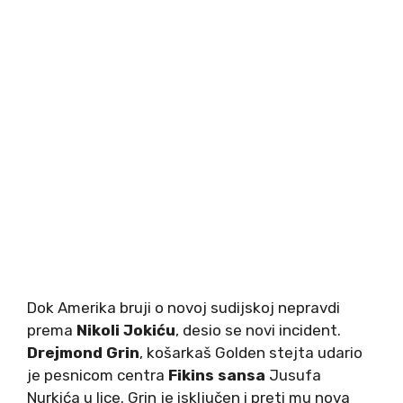
Dok Amerika bruji o novoj sudijskoj nepravdi
prema
Nikoli Jokiću
, desio se novi incident.
Drejmond Grin
, košarkaš Golden stejta udario
je pesnicom centra
Fikins sansa
Jusufa
Nurkića u lice. Grin je isključen i preti mu nova