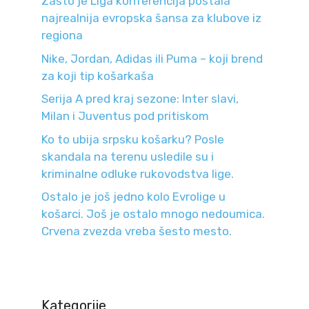
Zašto je Liga konferencija postala
najrealnija evropska šansa za klubove iz
regiona
Nike, Jordan, Adidas ili Puma – koji brend
za koji tip košarkaša
Serija A pred kraj sezone: Inter slavi,
Milan i Juventus pod pritiskom
Ko to ubija srpsku košarku? Posle
skandala na terenu usledile su i
kriminalne odluke rukovodstva lige.
Ostalo je još jedno kolo Evrolige u
košarci. Još je ostalo mnogo nedoumica.
Crvena zvezda vreba šesto mesto.
Kategorije