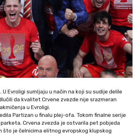
 U Evroligi sumljaju u način na koji su sudije delile
odlučili da kvalitet Crvene zvezde nije srazmeran
kmičenja u Evroligi.
ila Partizan u finalu plej-ofa. Tokom finalne serije
an parketa. Crvena zvezda je ostvarila pet pobjeda
an što je čelnicima elitnog evropskog klupskog