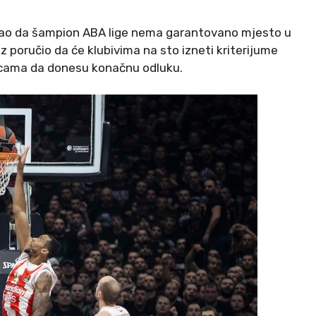
kao da šampion ABA lige nema garantovano mjesto u
z poručio da će klubivima na sto izneti kriterijume
encama da donesu konačnu odluku.