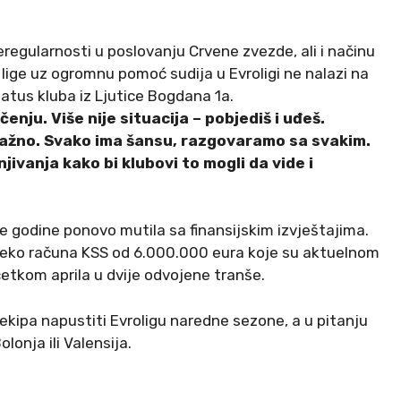
regularnosti u poslovanju Crvene zvezde, ali i načinu
 lige uz ogromnu pomoć sudija u Evroligi ne nalazi na
status kluba iz Ljutice Bogdana 1a.
enju. Više nije situacija – pobjediš i uđeš.
važno. Svako ima šansu, razgovaramo sa svakim.
ivanja kako bi klubovi to mogli da vide i
e godine ponovo mutila sa finansijskim izvještajima.
reko računa KSS od 6.000.000 eura koje su aktuelnom
etkom aprila u dvije odvojene tranše.
 ekipa napustiti Evroligu naredne sezone, a u pitanju
lonja ili Valensija.