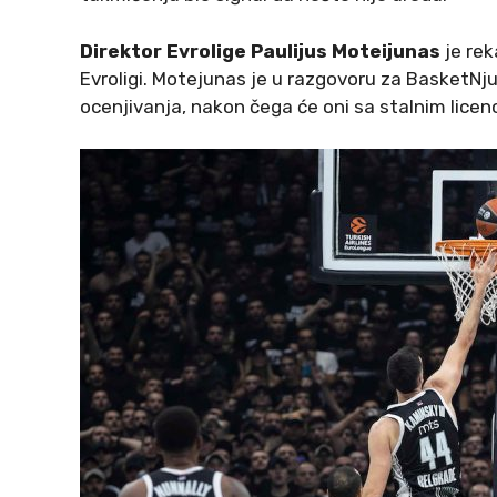
Direktor Evrolige
Paulijus Moteijunas
je re
Evroligi. Motejunas je u razgovoru za BasketNju
ocenjivanja, nakon čega će oni sa stalnim lic