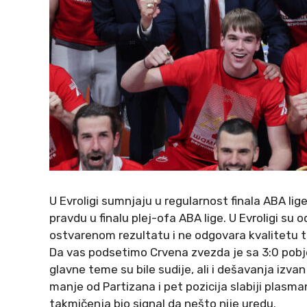
U Evroligi sumnjaju u regularnost finala ABA lige.
pravdu u finalu plej-ofa ABA lige. U Evroligi su 
ostvarenom rezultatu i ne odgovara kvalitetu ta
Da vas podsetimo Crvena zvezda je sa 3:0 pobjed
glavne teme su bile sudije, ali i dešavanja izv
manje od Partizana i pet pozicija slabiji plasm
takmičenja bio signal da nešto nije uredu.