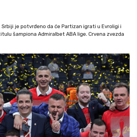
biji je potvrđeno da će Partizan igrati u Evroligi i
titulu šampiona Admiralbet ABA lige. Crvena zvezda