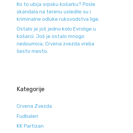
Ko to ubija srpsku košarku? Posle
skandala na terenu usledile su i
kriminalne odluke rukovodstva lige.
Ostalo je još jedno kolo Evrolige u
košarci. Još je ostalo mnogo
nedoumica. Crvena zvezda vreba
šesto mesto.
Kategorije
Crvena Zvezda
Fudbaleri
KK Partizan