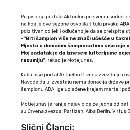
Po pisanju portala Aktuelno po svemu sudeći ne
na koji je ove sezone osvojila titulu prvaka ABA
poizitivan odijek i odlučeno je da se preispita 
–
“Biti šampion više ne znači učešće u takmič
Mjesto u domaćim šampionatima više nije 
Moj zadatak je da iznesem kriterijume ocjenj
razumiju”
, rekao je Motejunas.
Kako piše portal Aktuelno Crvena zvezda je i ov
Navode da u izveštaju nema donacija države p
šampionu ABA lige uplaćene krajem marta i poč
Motiejunas je ranije najavio da će jedna od pet
su Crvena zvezda, Partizan, Alba Berlin, Virtus Bo
Slični Članci: