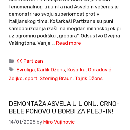
fenomenalnog trijumfa nad Asvelom večeras je
demonstrirao svoju superiornost protiv
italijanskog tima. Košarkaši Partizana su puni
samopouzdanja izašli na megdan milanskoj ekipi
uz ogromnu podršku „grobara“. Odsustvo Dvejna
Vašingtona, Vanje …
Read more
Categories
KK Partizan
Tags
Evroliga
,
Karlik Džons
,
Košarka
,
Obradović
Željko
,
sport
,
Sterling Braun
,
Tajrik Džons
DEMONTAŽA ASVELA U LIONU. CRNO-
BELE PONOVO U BORBI ZA PLEJ-IN!
14/01/2025
by
Miro Vujinovic