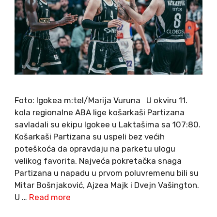
Foto: Igokea m:tel/Marija Vuruna U okviru 11.
kola regionalne ABA lige košarkaši Partizana
savladali su ekipu Igokee u Laktašima sa 107:80.
Košarkaši Partizana su uspeli bez većih
poteškoća da opravdaju na parketu ulogu
velikog favorita. Najveća pokretačka snaga
Partizana u napadu u prvom poluvremenu bili su
Mitar Bošnjaković, Ajzea Majk i Dvejn Vašington.
U …
Read more