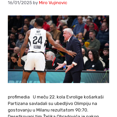
16/01/2025
by
Miro Vujinovic
profimedia U meču 22. kola Evrolige košarkaši
Partizana savladali su ubedljivo Olimpiju na
gostovanju u Milanu rezultatom 90:70.
Desetkovani tim Željka Obradovića je nakon