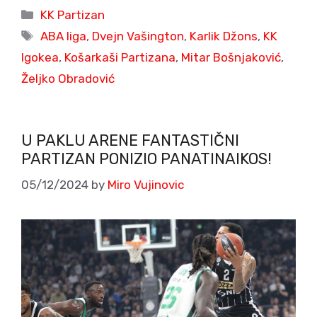
Categories
KK Partizan
Tags
ABA liga
,
Dvejn Vašington
,
Karlik Džons
,
KK
Igokea
,
Košarkaši Partizana
,
Mitar Bošnjaković
,
Željko Obradović
U PAKLU ARENE FANTASTIČNI
PARTIZAN PONIZIO PANATINAIKOS!
05/12/2024
by
Miro Vujinovic