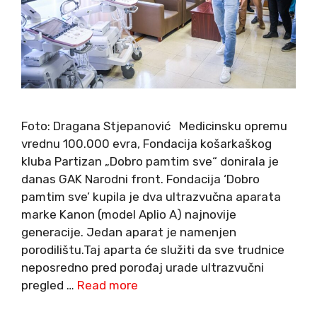
Foto: Dragana Stjepanović Medicinsku opremu
vrednu 100.000 evra, Fondacija košarkaškog
kluba Partizan „Dobro pamtim sve“ donirala je
danas GAK Narodni front. Fondacija ‘Dobro
pamtim sve’ kupila je dva ultrazvučna aparata
marke Kanon (model Aplio A) najnovije
generacije. Jedan aparat je namenjen
porodilištu.Taj aparta će služiti da sve trudnice
neposredno pred porođaj urade ultrazvučni
pregled …
Read more