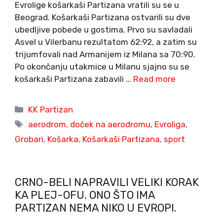
Evrolige košarkaši Partizana vratili su se u
Beograd. Košarkaši Partizana ostvarili su dve
ubedljive pobede u gostima. Prvo su savladali
Asvel u Vilerbanu rezultatom 62:92, a zatim su
trijumfovali nad Armanijem iz Milana sa 70:90.
Po okončanju utakmice u Milanu sjajno su se
košarkaši Partizana zabavili …
Read more
Categories
KK Partizan
Tags
aerodrom
,
doček na aerodromu
,
Evroliga
,
Grobari
,
Košarka
,
Košarkaši Partizana
,
sport
CRNO-BELI NAPRAVILI VELIKI KORAK
KA PLEJ-OFU. ONO ŠTO IMA
PARTIZAN NEMA NIKO U EVROPI.