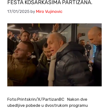
FEŠTA KOŠARKAŠIMA PARTIZANA.
17/01/2025
by
Miro Vujinovic
Foto:Printskrin/X/PartizanBC Nakon dve
ubedljive pobede u dvostrukom programu