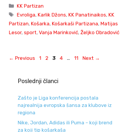
Categories
KK Partizan
Tags
Evroliga
,
Karlik Džons
,
KK Panatinaikos
,
KK
Partizan
,
Košarka
,
Košarkaši Partizana
,
Matijas
Lesor
,
sport
,
Vanja Marinković
,
Željko Obradović
Page
Page
Page
Page
Page
←
Previous
1
2
3
4
…
11
Next
→
Poslednji članci
Zašto je Liga konferencija postala
najrealnija evropska šansa za klubove iz
regiona
Nike, Jordan, Adidas ili Puma – koji brend
za koji tip košarkaša