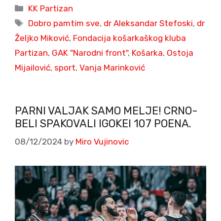
Categories
KK Partizan
Tags
Dobro pamtim sve
,
dr Aleksandar Stefoski
,
dr
Željko Miković
,
Fondacija košarkaškog kluba
Partizan
,
GAK "Narodni front"
,
Košarka
,
Ostoja
Mijailović
,
sport
,
Vanja Marinković
PARNI VALJAK SAMO MELJE! CRNO-
BELI SPAKOVALI IGOKEI 107 POENA.
08/12/2024
by
Miro Vujinovic