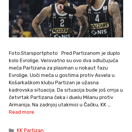
Foto:Starsportphoto Pred Partizanom je duplo
kolo Evrolige. Verovatno su ovo dva odlučujuća
meča Partizana za plasman u nokaut fazu
Evrolige. Uoči meča u gostima protiv Asvela u
Košarkaškom klubu Partizan je užasna
kadrovska situacija. Da situacija bude još crnja u
četvrtak Partizana čeka i duelu Milanu protiv
Armanija. Na zadnjoj utakmici u Čačku, KK …
Read more
Categories
KK Partizan