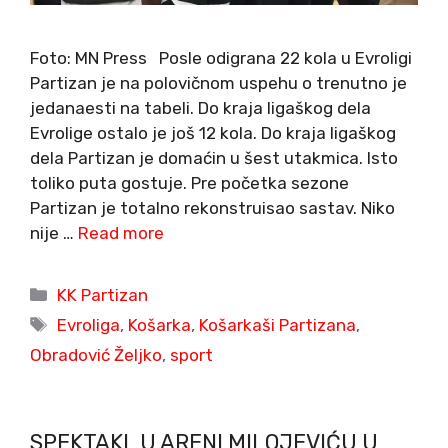
Foto: MN Press Posle odigrana 22 kola u Evroligi
Partizan je na polovičnom uspehu o trenutno je
jedanaesti na tabeli. Do kraja ligaškog dela
Evrolige ostalo je još 12 kola. Do kraja ligaškog
dela Partizan je domaćin u šest utakmica. Isto
toliko puta gostuje. Pre početka sezone
Partizan je totalno rekonstruisao sastav. Niko
nije …
Read more
Categories
KK Partizan
Tags
Evroliga
,
Košarka
,
Košarkaši Partizana
,
Obradović Željko
,
sport
SPEKTAKL U ARENI MILOJEVIĆU U