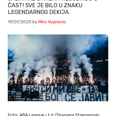
ČAST! SVE JE BILO U ZNAKU
LEGENDARNOG DEKIJA.
19/01/2025
by
Miro Vujinovic
Foto: ABA League j.t.d./Dragana Stjepanovic