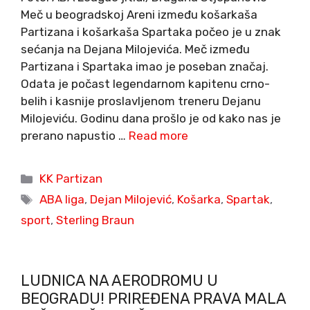
Meč u beogradskoj Areni između košarkaša
Partizana i košarkaša Spartaka počeo je u znak
sećanja na Dejana Milojevića. Meč između
Partizana i Spartaka imao je poseban značaj.
Odata je počast legendarnom kapitenu crno-
belih i kasnije proslavljenom treneru Dejanu
Milojeviću. Godinu dana prošlo je od kako nas je
prerano napustio …
Read more
Categories
KK Partizan
Tags
ABA liga
,
Dejan Milojević
,
Košarka
,
Spartak
,
sport
,
Sterling Braun
LUDNICA NA AERODROMU U
BEOGRADU! PRIREĐENA PRAVA MALA