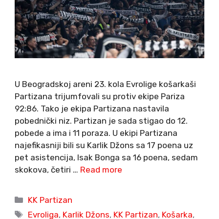
U Beogradskoj areni 23. kola Evrolige košarkaši
Partizana trijumfovali su protiv ekipe Pariza
92:86. Tako je ekipa Partizana nastavila
pobednički niz. Partizan je sada stigao do 12.
pobede a ima i 11 poraza. U ekipi Partizana
najefikasniji bili su Karlik Džons sa 17 poena uz
pet asistencija, Isak Bonga sa 16 poena, sedam
skokova, četiri …
Read more
Categories
KK Partizan
Tags
Evroliga
,
Karlik Džons
,
KK Partizan
,
Košarka
,