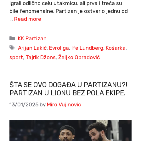
igrali odlično celu utakmicu, ali prva i treća su
bile fenomenalne. Partizan je ostvario jednu od
…
Read more
Categories
KK Partizan
Tags
Arijan Lakić
,
Evroliga
,
Ife Lundberg
,
Košarka
,
sport
,
Tajrik Džons
,
Željko Obradović
ŠTA SE OVO DOGAĐA U PARTIZANU?!
PARTIZAN U LIONU BEZ POLA EKIPE.
13/01/2025
by
Miro Vujinovic