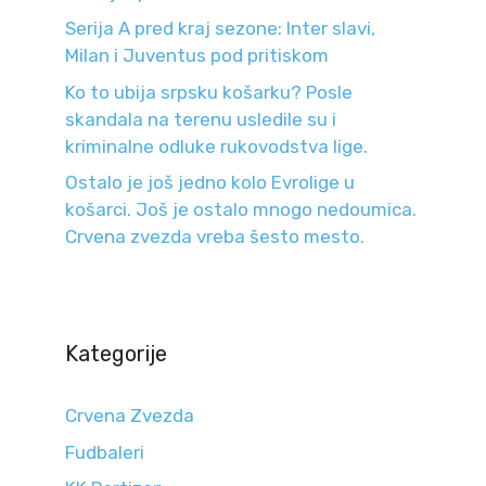
Serija A pred kraj sezone: Inter slavi,
Milan i Juventus pod pritiskom
Ko to ubija srpsku košarku? Posle
skandala na terenu usledile su i
kriminalne odluke rukovodstva lige.
Ostalo je još jedno kolo Evrolige u
košarci. Još je ostalo mnogo nedoumica.
Crvena zvezda vreba šesto mesto.
Kategorije
Crvena Zvezda
Fudbaleri