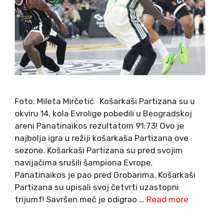
Foto: Mileta Mirčetić Košarkaši Partizana su u
okviru 14. kola Evrolige pobedili u Beogradskoj
areni Panatinaikos rezultatom 91:73! Ovo je
najbolja igra u režiji košarkaša Partizana ove
sezone. Košarkaši Partizana su pred svojim
navijačima srušili šampiona Evrope.
Panatinaikos je pao pred Grobarima. Košarkaši
Partizana su upisali svoj četvrti uzastopni
trijumf! Savršen meč je odigrao …
Read more