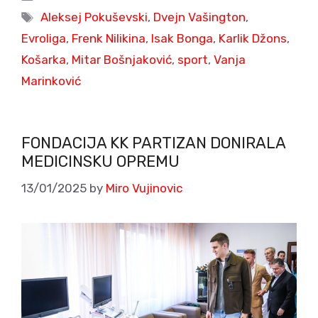
Tags
Aleksej Pokuševski
,
Dvejn Vašington
,
Evroliga
,
Frenk Nilikina
,
Isak Bonga
,
Karlik Džons
,
Košarka
,
Mitar Bošnjaković
,
sport
,
Vanja
Marinković
FONDACIJA KK PARTIZAN DONIRALA
MEDICINSKU OPREMU
13/01/2025
by
Miro Vujinovic