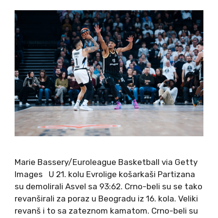
Marie Bassery/Euroleague Basketball via Getty
Images U 21. kolu Evrolige košarkaši Partizana
su demolirali Asvel sa 93:62. Crno-beli su se tako
revanširali za poraz u Beogradu iz 16. kola. Veliki
revanš i to sa zateznom kamatom. Crno-beli su