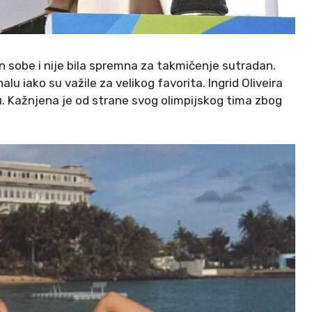
 sobe i nije bila spremna za takmičenje sutradan.
lu iako su važile za velikog favorita. Ingrid Oliveira
ru. Kažnjena je od strane svog olimpijskog tima zbog