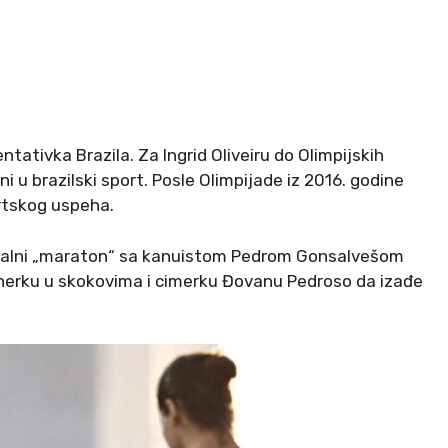
ntativka Brazila. Za Ingrid Oliveiru do Olimpijskih
i u brazilski sport. Posle Olimpijade iz 2016. godine
rtskog uspeha.
eksualni „maraton“ sa kanuistom Pedrom Gonsalvešom
rtnerku u skokovima i cimerku Đovanu Pedroso da izađe