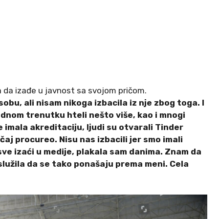
la da izađe u javnost sa svojom pričom.
obu, ali nisam nikoga izbacila iz nje zbog toga. I
jednom trenutku hteli nešto više, kao i mnogi
 imala akreditaciju, ljudi su otvarali Tinder
učaj procureo. Nisu nas izbacili jer smo imali
 sve izaći u medije, plakala sam danima. Znam da
služila da se tako ponašaju prema meni. Cela