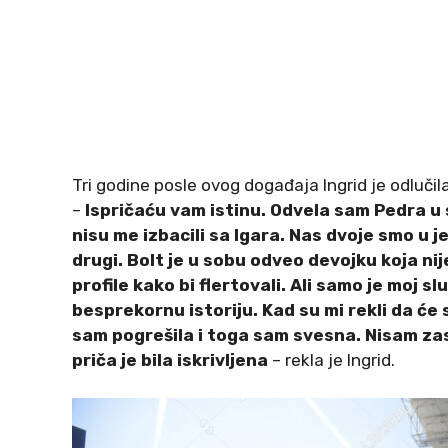
Tri godine posle ovog događaja Ingrid je odluči
–
Ispričaću vam istinu. Odvela sam Pedra u s
nisu me izbacili sa Igara. Nas dvoje smo u 
drugi. Bolt je u sobu odveo devojku koja nije
profile kako bi flertovali. Ali samo je moj sl
besprekornu istoriju. Kad su mi rekli da će
sam pogrešila i toga sam svesna. Nisam za
priča je bila iskrivljena
– rekla je Ingrid.