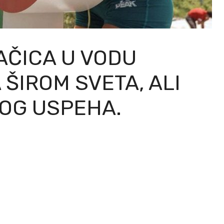
AČICA U VODU
ŠIROM SVETA, ALI
OG USPEHA.