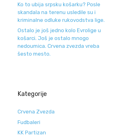
Ko to ubija srpsku košarku? Posle
skandala na terenu usledile su i
kriminalne odluke rukovodstva lige.
Ostalo je još jedno kolo Evrolige u
košarci. Još je ostalo mnogo
nedoumica. Crvena zvezda vreba
šesto mesto.
Kategorije
Crvena Zvezda
Fudbaleri
KK Partizan