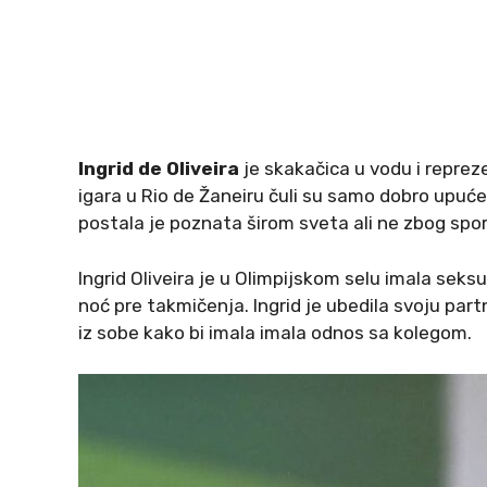
Ingrid de Oliveira
je skakačica u vodu i repreze
igara u Rio de Žaneiru čuli su samo dobro upućen
postala je poznata širom sveta ali ne zbog spo
Ingrid Oliveira je u Olimpijskom selu imala s
noć pre takmičenja. Ingrid je ubedila svoju pa
iz sobe kako bi imala imala odnos sa kolegom.