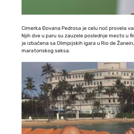
Cimerka Đovana Pedrosa je celu noć provela van
Njih dve u paru su zauzele poslednje mesto u fina
je izbačena sa Olimpijskih igara u Rio de Žanei
maratonskog seksa.