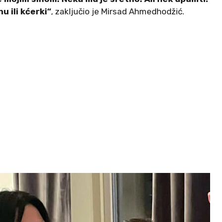
nu ili kćerki“
, zaključio je Mirsad Ahmedhodžić.