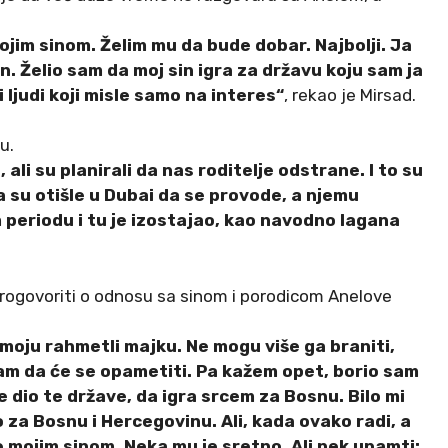
mojim sinom. Želim mu da bude dobar. Najbolji. Ja
an. Želio sam da moj sin igra za državu koju sam ja
i ljudi koji misle samo na interes“
, rekao je Mirsad.
u.
ali su planirali da nas roditelje odstrane. I to su
a su otišle u Dubai da se provode, a njemu
m periodu i tu je izostajao, kao navodno lagana
progovoriti o odnosu sa sinom i porodicom Anelove
 moju rahmetli majku. Ne mogu više ga braniti,
sam da će se opametiti. Pa kažem opet, borio sam
e dio te države, da igra srcem za Bosnu. Bilo mi
o za Bosnu i Hercegovinu. Ali, kada ovako radi, a
e mojim sinom. Neka mu je sretno. Ali nek upamti: