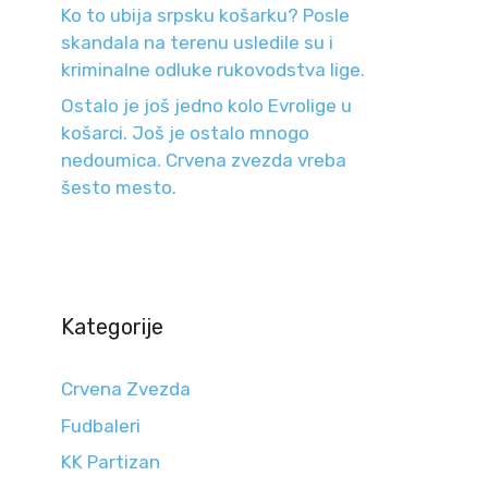
Ko to ubija srpsku košarku? Posle
skandala na terenu usledile su i
kriminalne odluke rukovodstva lige.
Ostalo je još jedno kolo Evrolige u
košarci. Još je ostalo mnogo
nedoumica. Crvena zvezda vreba
šesto mesto.
Kategorije
Crvena Zvezda
Fudbaleri
KK Partizan