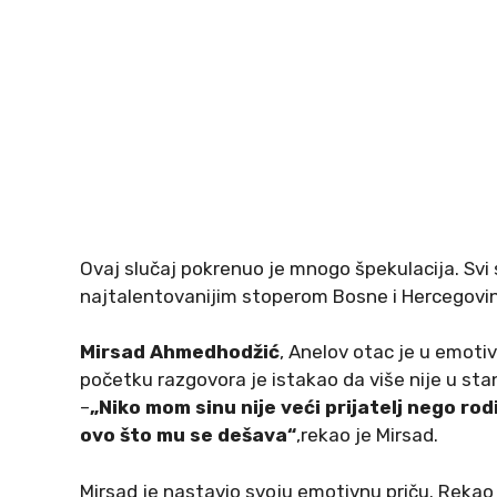
Ovaj slučaj pokrenuo je mnogo špekulacija. Svi 
najtalentovanijim stoperom Bosne i Hercegovin
Mirsad Ahmedhodžić
, Anelov otac je u emotiv
početku razgovora je istakao da više nije u sta
–
„Niko mom sinu nije veći prijatelj nego rod
ovo što mu se dešava“
,rekao je Mirsad.
Mirsad je nastavio svoju emotivnu priču. Rekao