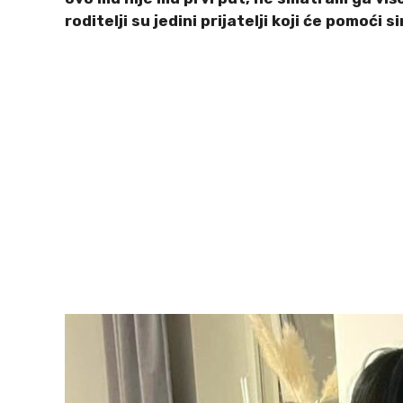
roditelji su jedini prijatelji koji će pomoći si