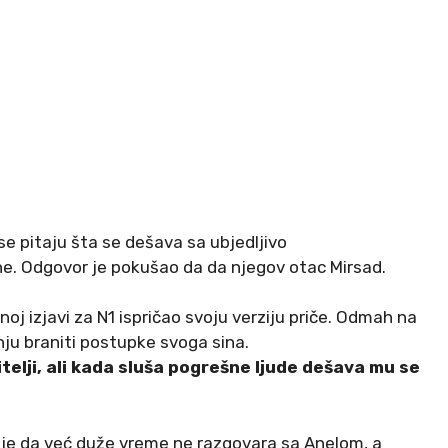
se pitaju šta se dešava sa ubjedljivo
e. Odgovor je pokušao da da njegov otac Mirsad.
noj izjavi za N1 ispričao svoju verziju priče. Odmah na
nju braniti postupke svoga sina.
itelji, ali kada sluša pogrešne ljude dešava mu se
 je da već duže vreme ne razgovara sa Anelom, a