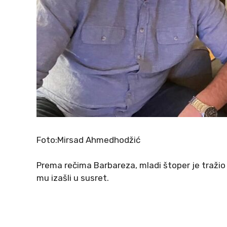
Foto:Mirsad Ahmedhodžić
Prema rečima Barbareza, mladi štoper je tražio
mu izašli u susret.