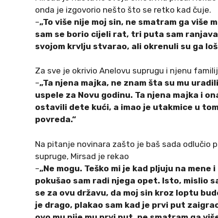
onda je izgovorio nešto što se retko kad čuje.
–
„To više nije moj sin, ne smatram ga više 
sam se borio cijeli rat, tri puta sam ranjav
svojom krvlju stvarao, ali okrenuli su ga loš
Za sve je okrivio Anelovu suprugu i njenu familij
–
„Ta njena majka, ne znam šta su mu uradili, 
uspele za Novu godinu. Ta njena majka i on
ostavili dete kući, a imao je utakmice u to
povreda.“
Na pitanje novinara zašto je baš sada odlučio 
supruge, Mirsad je rekao
–
„Ne mogu. Teško mi je kad pljuju na mene i
pokušao sam radi njega opet. Isto, mislio 
se za ovu državu, da moj sin kroz loptu bud
je drago, plakao sam kad je prvi put zaigra
ovo mu nije mu prvi put, ne smatram ga viš