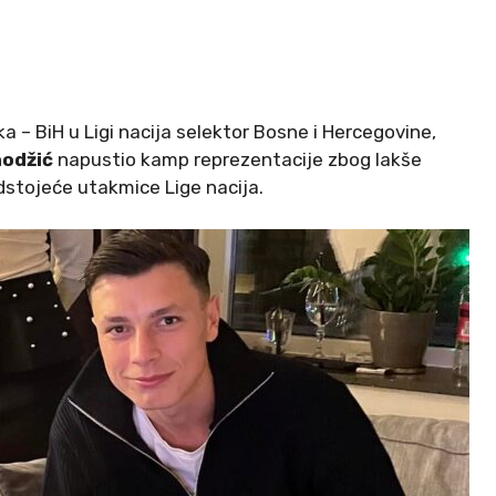
 – BiH u Ligi nacija selektor Bosne i Hercegovine,
odžić
napustio kamp reprezentacije zbog lakše
dstojeće utakmice Lige nacija.