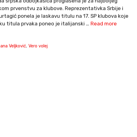
 srpska odbojkašica proglašena je za najboljeg
om prvenstvu za klubove. Reprezentativka Srbije i
urtagić ponela je laskavu titulu na 17. SP klubova koje
 titula prvaka poneo je italijanski …
Read more
ana Veljković
,
Vero volej