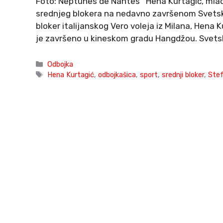
Foto: Neptunes de Nantes Hena Kurtagić, mlada
srednjeg blokera na nedavno završenom Svetsk
bloker italijanskog Vero voleja iz Milana, Hena K
je završeno u kineskom gradu Hangdžou. Svetsku
Categories
Odbojka
Tags
Hena Kurtagić
,
odbojkašica
,
sport
,
srednji bloker
,
Stef