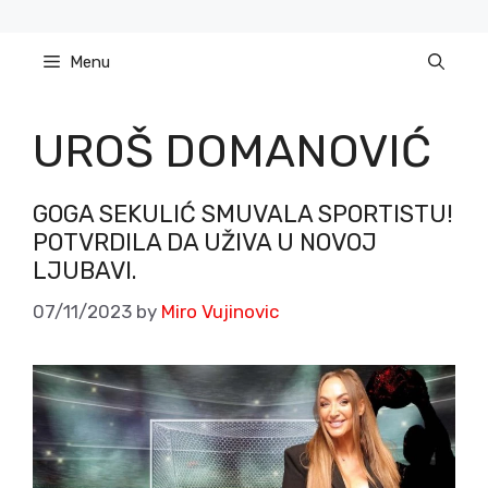
Skip
to
Menu
content
UROŠ DOMANOVIĆ
GOGA SEKULIĆ SMUVALA SPORTISTU!
POTVRDILA DA UŽIVA U NOVOJ
LJUBAVI.
07/11/2023
by
Miro Vujinovic