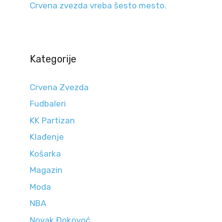
Crvena zvezda vreba šesto mesto.
Kategorije
Crvena Zvezda
Fudbaleri
KK Partizan
Klađenje
Košarka
Magazin
Moda
NBA
Novak Đokovoć