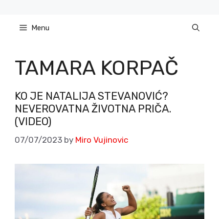
Skip
to
Menu
content
TAMARA KORPAČ
KO JE NATALIJA STEVANOVIĆ?
NEVEROVATNA ŽIVOTNA PRIČA.
(VIDEO)
07/07/2023
by
Miro Vujinovic