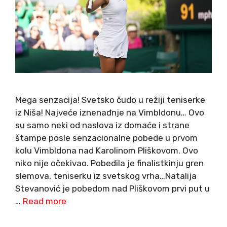
Mega senzacija! Svetsko čudo u režiji teniserke
iz Niša! Najveće iznenađnje na Vimbldonu… Ovo
su samo neki od naslova iz domaće i strane
štampe posle senzacionalne pobede u prvom
kolu Vimbldona nad Karolinom Pliškovom. Ovo
niko nije očekivao. Pobedila je finalistkinju gren
slemova, teniserku iz svetskog vrha…Natalija
Stevanović je pobedom nad Pliškovom prvi put u
…
Read more