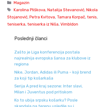
Categories
Magazin
Tags
Karolina Pliškova
,
Natalija Stevanović
,
Nikola
Stojanović
,
Petra Kvitova
,
Tamara Korpač
,
tenis
,
teniserka
,
teniserka iz Niša
,
Vimbldon
Poslednji članci
Zašto je Liga konferencija postala
najrealnija evropska šansa za klubove iz
regiona
Nike, Jordan, Adidas ili Puma – koji brend
za koji tip košarkaša
Serija A pred kraj sezone: Inter slavi,
Milan i Juventus pod pritiskom
Ko to ubija srpsku košarku? Posle
skandala na terenu usledile su i