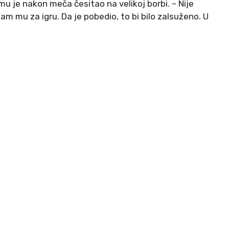
u je nakon meča česitao na velikoj borbi. – Nije
m mu za igru. Da je pobedio, to bi bilo zalsuženo. U