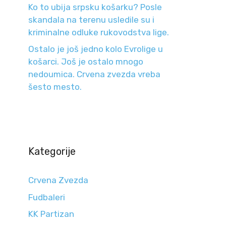
Ko to ubija srpsku košarku? Posle
skandala na terenu usledile su i
kriminalne odluke rukovodstva lige.
Ostalo je još jedno kolo Evrolige u
košarci. Još je ostalo mnogo
nedoumica. Crvena zvezda vreba
šesto mesto.
Kategorije
Crvena Zvezda
Fudbaleri
KK Partizan