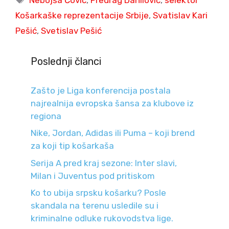
Košarkaške reprezentacije Srbije
,
Svatislav Kari
Pešić
,
Svetislav Pešić
Poslednji članci
Zašto je Liga konferencija postala
najrealnija evropska šansa za klubove iz
regiona
Nike, Jordan, Adidas ili Puma – koji brend
za koji tip košarkaša
Serija A pred kraj sezone: Inter slavi,
Milan i Juventus pod pritiskom
Ko to ubija srpsku košarku? Posle
skandala na terenu usledile su i
kriminalne odluke rukovodstva lige.