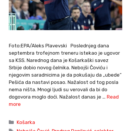
Foto:EPA/Aleks Plavevski Poslednjeg dana
septembra trofejnom treneru istekao je ugovor
sa KSS. Narednog dana je Košarkaški savez
Srbije dobio novog čelnika. Nebojši Čoviću i
njegovim saradnicima je da pokušaju da „ubede“
Pešića da nastavi posao. Nažalost od tog posla
nema ništa. Mnogi ljudi su verovali da bi do
dogovora moglo doći. Nažalost danas je …
Read
more
Categories
Košarka
Tags
Nebojša Čović
,
Predrag Danilović
,
selektor