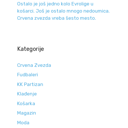
Ostalo je još jedno kolo Evrolige u
košarci. Još je ostalo mnogo nedoumica.
Crvena zvezda vreba šesto mesto.
Kategorije
Crvena Zvezda
Fudbaleri
KK Partizan
Klađenje
Košarka
Magazin
Moda