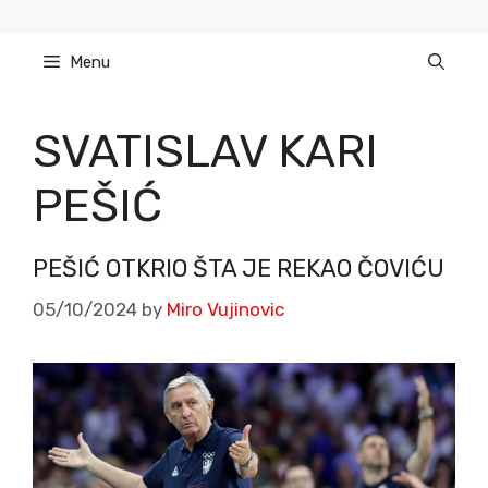
Skip
to
Menu
content
SVATISLAV KARI
PEŠIĆ
PEŠIĆ OTKRIO ŠTA JE REKAO ČOVIĆU
05/10/2024
by
Miro Vujinovic