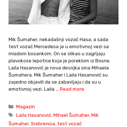
Mik Šumaher, nekadašnji vozač Hasa, a sada
test vozač Mercedesa je u emotivnoj vezi sa
mladom bosankom. On se slikao u zagrljaju
plavokose lepotice koja je poreklom iz Bosne.
Laila Hasanović je nova devojka sina Mihaela
Šumahera. Mik Šumaher i Laila Hasanović su
zajedno objavili da se zabavljaju i da su u
emotivnoj vezi. Laila …
Read more
Categories
Magazin
Tags
Laila Hasanović
,
Mihael Šumaher
,
Mik
Šumaher
,
Srebrenica
,
test vozač