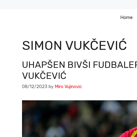
Skip
to
Home
content
SIMON VUKČEVIĆ
UHAPŠEN BIVŠI FUDBALE
VUKČEVIĆ
08/12/2023
by
Miro Vujinovic