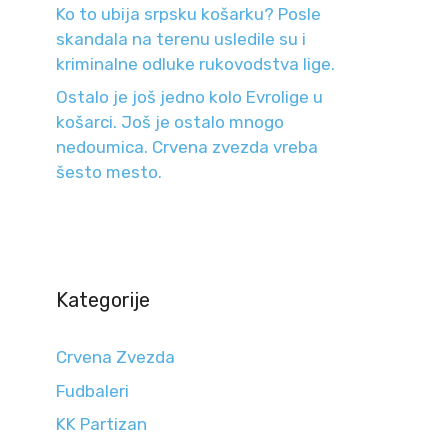
Ko to ubija srpsku košarku? Posle
skandala na terenu usledile su i
kriminalne odluke rukovodstva lige.
Ostalo je još jedno kolo Evrolige u
košarci. Još je ostalo mnogo
nedoumica. Crvena zvezda vreba
šesto mesto.
Kategorije
Crvena Zvezda
Fudbaleri
KK Partizan