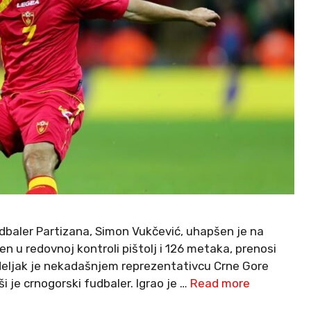
udbaler Partizana, Simon Vukčević, uhapšen je na
 u redovnoj kontroli pištolj i 126 metaka, prenosi
edeljak je nekadašnjem reprezentativcu Crne Gore
 je crnogorski fudbaler. Igrao je …
Read more