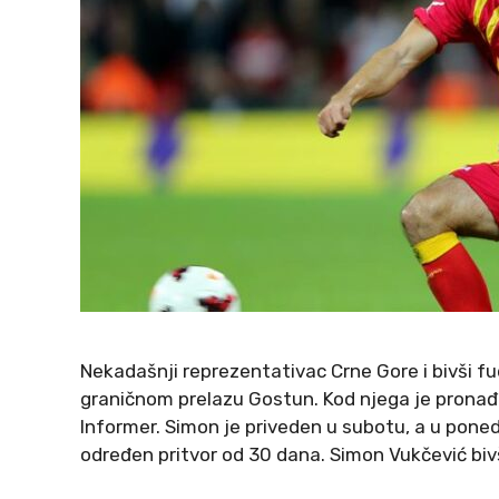
Nekadašnji reprezentativac Crne Gore i bivši f
graničnom prelazu Gostun. Kod njega je pronađen
Informer. Simon je priveden u subotu, a u pon
određen pritvor od 30 dana. Simon Vukčević bivši