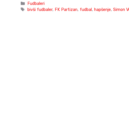
Categories
Fudbaleri
Tags
bivši fudbaler
,
FK Partizan
,
fudbal
,
hapšenje
,
Simon V