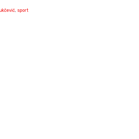
ukčević
,
sport