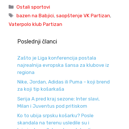
Categories
Ostali sportovi
Tags
bazen na Babjici
,
saopštenje VK Partizan
,
Vaterpolo klub Partizan
Poslednji članci
Zašto je Liga konferencija postala
najrealnija evropska šansa za klubove iz
regiona
Nike, Jordan, Adidas ili Puma – koji brend
za koji tip košarkaša
Serija A pred kraj sezone: Inter slavi,
Milan i Juventus pod pritiskom
Ko to ubija srpsku košarku? Posle
skandala na terenu usledile su i