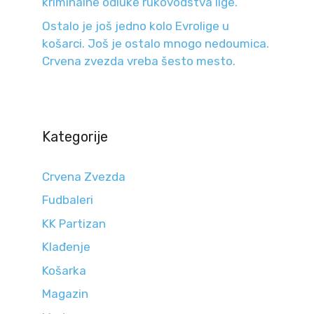
kriminalne odluke rukovodstva lige.
Ostalo je još jedno kolo Evrolige u
košarci. Još je ostalo mnogo nedoumica.
Crvena zvezda vreba šesto mesto.
Kategorije
Crvena Zvezda
Fudbaleri
KK Partizan
Klađenje
Košarka
Magazin