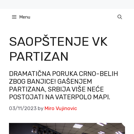
Skip
to
Menu
content
SAOPŠTENJE VK
PARTIZAN
DRAMATIČNA PORUKA CRNO-BELIH
ZBOG BANJICE! GAŠENJEM
PARTIZANA, SRBIJA VIŠE NEĆE
POSTOJATI NA VATERPOLO MAPI.
03/11/2023
by
Miro Vujinovic