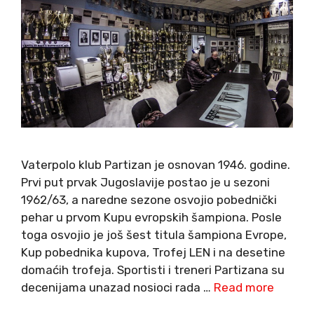
Vaterpolo klub Partizan je osnovan 1946. godine.
Prvi put prvak Jugoslavije postao je u sezoni
1962/63, a naredne sezone osvojio pobednički
pehar u prvom Kupu evropskih šampiona. Posle
toga osvojio je još šest titula šampiona Evrope,
Kup pobednika kupova, Trofej LEN i na desetine
domaćih trofeja. Sportisti i treneri Partizana su
decenijama unazad nosioci rada …
Read more