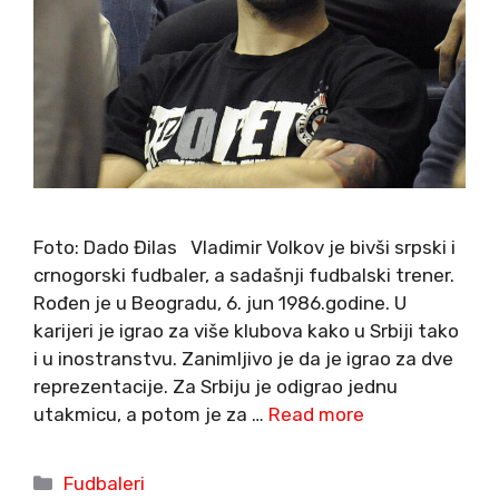
Foto: Dado Đilas Vladimir Volkov je bivši srpski i
crnogorski fudbaler, a sadašnji fudbalski trener.
Rođen je u Beogradu, 6. jun 1986.godine. U
karijeri je igrao za više klubova kako u Srbiji tako
i u inostranstvu. Zanimljivo je da je igrao za dve
reprezentacije. Za Srbiju je odigrao jednu
utakmicu, a potom je za …
Read more
Categories
Fudbaleri