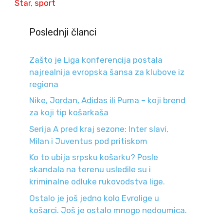
Star
,
sport
Poslednji članci
Zašto je Liga konferencija postala
najrealnija evropska šansa za klubove iz
regiona
Nike, Jordan, Adidas ili Puma – koji brend
za koji tip košarkaša
Serija A pred kraj sezone: Inter slavi,
Milan i Juventus pod pritiskom
Ko to ubija srpsku košarku? Posle
skandala na terenu usledile su i
kriminalne odluke rukovodstva lige.
Ostalo je još jedno kolo Evrolige u
košarci. Još je ostalo mnogo nedoumica.