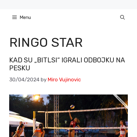
Skip
to
Menu
content
RINGO STAR
KAD SU „BITLSI“ IGRALI ODBOJKU NA
PESKU
30/04/2024
by
Miro Vujinovic