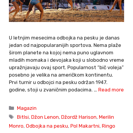
U letnjim mesecima odbojka na pesku je danas
jedan od najpopularanijih sportova. Nema plaže
širom planete na kojoj nema puno uglavnom
mladih momaka i devojaka koji u slobodno vreme
upražnjavaju ovaj sport. Popularnost “bič voleja”
posebno je velika na američkom kontinentu.
Prvi turnir u odbojci na pesku održan 1947.
godine, stoji u zvaničnim podacima. …
Read more
Categories
Magazin
Tags
Bitlsi
,
Džon Lenon
,
Džordž Harison
,
Merilin
Monro
,
Odbojka na pesku
,
Pol Makartni
,
Ringo