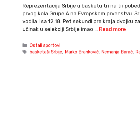
Reprezentacija Srbije u basketu tri na tri pobed
prvog kola Grupe A na Evropskom prvenstvu. Srb
vodila i sa 12:18. Pet sekundi pre kraja dvojku z
učinak u selekciji Srbije imao …
Read more
Categories
Ostali sportovi
Tags
basketaši Srbije
,
Marko Branković
,
Nemanja Barać
,
Re