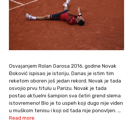
Osvajanjem Rolan Garosa 2016. godine Novak
Đoković ispisao je istoriju. Danas je istim tim
reketom oboren još jedan rekord. Novak je tada
osvojio prvu titulu u Parizu. Novak je tada
postao aktuelni šampion sva četiri grend slema
istovremeno! Bio je to uspeh koji dugo nije viđen
u muškom tenisu i koji od tada nije ponovljen. …
Read more