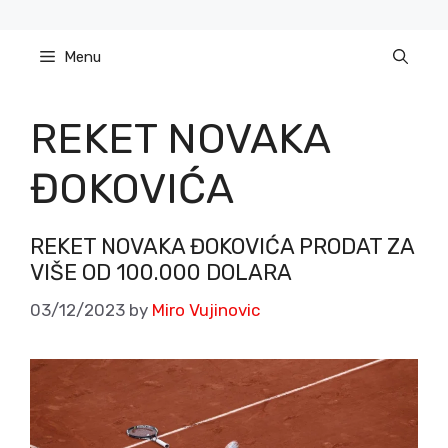
Skip
to
Menu
content
REKET NOVAKA
ĐOKOVIĆA
REKET NOVAKA ĐOKOVIĆA PRODAT ZA
VIŠE OD 100.000 DOLARA
03/12/2023
by
Miro Vujinovic