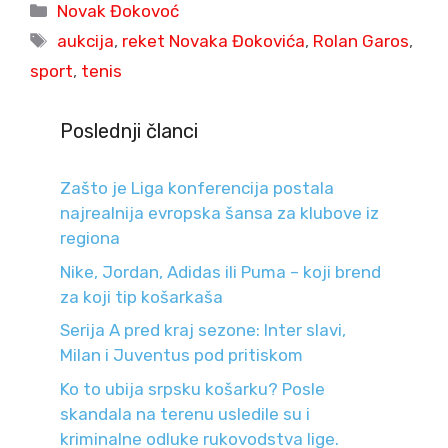
Categories
Novak Đokovoć
Tags
aukcija
,
reket Novaka Đokovića
,
Rolan Garos
,
sport
,
tenis
Poslednji članci
Zašto je Liga konferencija postala
najrealnija evropska šansa za klubove iz
regiona
Nike, Jordan, Adidas ili Puma – koji brend
za koji tip košarkaša
Serija A pred kraj sezone: Inter slavi,
Milan i Juventus pod pritiskom
Ko to ubija srpsku košarku? Posle
skandala na terenu usledile su i
kriminalne odluke rukovodstva lige.