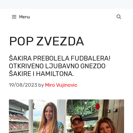
Skip
to
Menu
content
POP ZVEZDA
ŠAKIRA PREBOLELA FUDBALERA!
OTKRIVENO LJUBAVNO GNEZDO
ŠAKIRE I HAMILTONA.
19/08/2023
by
Miro Vujinovic