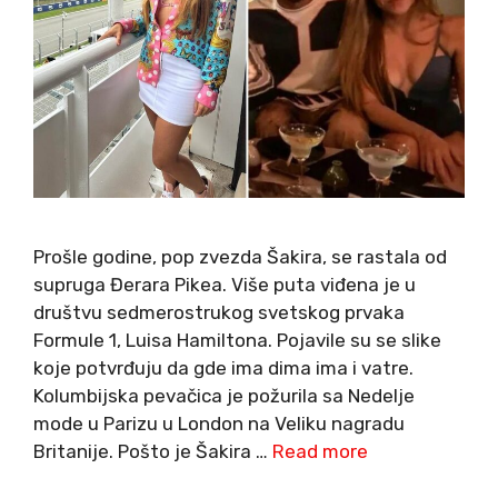
Prošle godine, pop zvezda Šakira, se rastala od
supruga Đerara Pikea. Više puta viđena je u
društvu sedmerostrukog svetskog prvaka
Formule 1, Luisa Hamiltona. Pojavile su se slike
koje potvrđuju da gde ima dima ima i vatre.
Kolumbijska pevačica je požurila sa Nedelje
mode u Parizu u London na Veliku nagradu
Britanije. Pošto je Šakira …
Read more