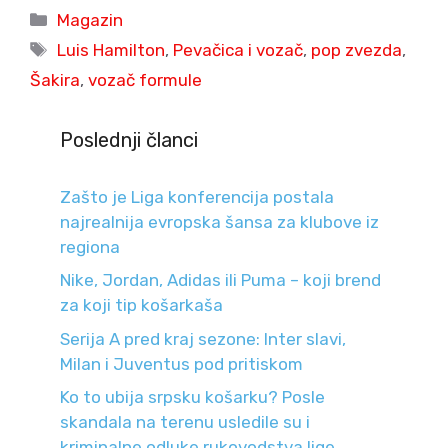
Categories
Magazin
Tags
Luis Hamilton
,
Pevačica i vozač
,
pop zvezda
,
Šakira
,
vozač formule
Poslednji članci
Zašto je Liga konferencija postala
najrealnija evropska šansa za klubove iz
regiona
Nike, Jordan, Adidas ili Puma – koji brend
za koji tip košarkaša
Serija A pred kraj sezone: Inter slavi,
Milan i Juventus pod pritiskom
Ko to ubija srpsku košarku? Posle
skandala na terenu usledile su i
kriminalne odluke rukovodstva lige.