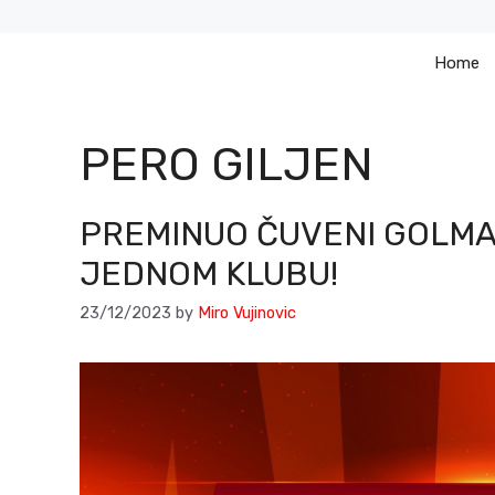
Skip
to
Home
content
PERO GILJEN
PREMINUO ČUVENI GOLMAN
JEDNOM KLUBU!
23/12/2023
by
Miro Vujinovic