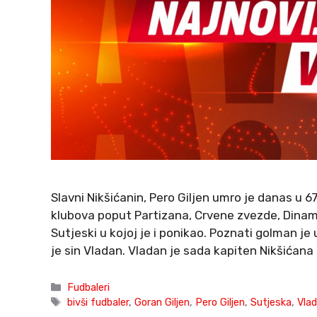
Slavni Nikšićanin, Pero Giljen umro je danas u 6
klubova poput Partizana, Crvene zvezde, Dinama
Sutjeski u kojoj je i ponikao. Poznati golman j
je sin Vladan. Vladan je sada kapiten Nikšićana 
Categories
Fudbaleri
Tags
bivši fudbaler
,
Goran Giljen
,
Pero Giljen
,
Sutjeska
,
Vlad