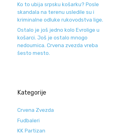
Ko to ubija srpsku košarku? Posle
skandala na terenu usledile su i
kriminalne odluke rukovodstva lige.
Ostalo je još jedno kolo Evrolige u
košarci. Još je ostalo mnogo
nedoumica. Crvena zvezda vreba
šesto mesto.
Kategorije
Crvena Zvezda
Fudbaleri
KK Partizan