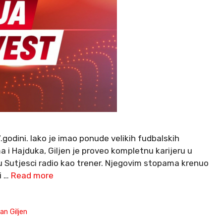
7.godini. Iako je imao ponude velikih fudbalskih
 i Hajduka, Giljen je proveo kompletnu karijeru u
e u Sutjesci radio kao trener. Njegovim stopama krenuo
i …
Read more
an Giljen