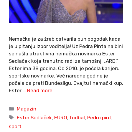
Nemačka je za žreb ostvarila pun pogodak kada
je u pitanju izbor voditelja! Uz Pedra Pinta na bini
se našla atraktivna nemačka novinarka Ester
Sedlaček koja trenutno radi za tamošnji „ARD.“
Ester ima 38 godina. Od 2010. je počela karijeru
sportske novinarke. Već naredne godine je
počela da prati Bundesligu, Cvajtu i nemački kup.
Ester …
Read more
Categories
Magazin
Tags
Ester Sedlaček
,
EURO
,
fudbal
,
Pedro pint
,
sport