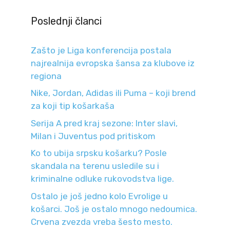
Poslednji članci
Zašto je Liga konferencija postala
najrealnija evropska šansa za klubove iz
regiona
Nike, Jordan, Adidas ili Puma – koji brend
za koji tip košarkaša
Serija A pred kraj sezone: Inter slavi,
Milan i Juventus pod pritiskom
Ko to ubija srpsku košarku? Posle
skandala na terenu usledile su i
kriminalne odluke rukovodstva lige.
Ostalo je još jedno kolo Evrolige u
košarci. Još je ostalo mnogo nedoumica.
Crvena zvezda vreba šesto mesto.