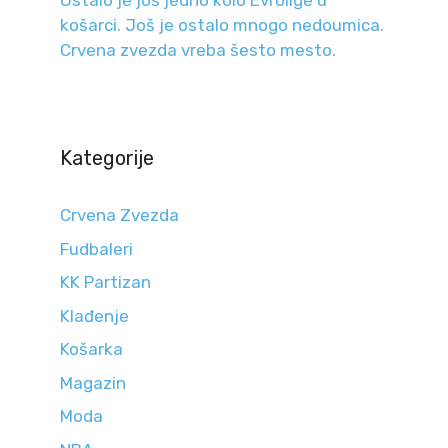
Ostalo je još jedno kolo Evrolige u
košarci. Još je ostalo mnogo nedoumica.
Crvena zvezda vreba šesto mesto.
Kategorije
Crvena Zvezda
Fudbaleri
KK Partizan
Klađenje
Košarka
Magazin
Moda