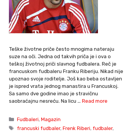
Teške životne priče često mnogima nateraju
suze na oči. Jedna od takvih priča je i ova o
teškoj životnoj priči slavnog fudbalera. Reč je
francuskom fudbaleru Franku Riberiju. Nikad nije
upoznao svoje roditelje. Još kao beba ostavljen
je ispred vrata jednog manastira u Francuskoj.
Sa samo dve godine imao je stravičnu
saobraćajnu nesreću. Na licu …
Read more
Categories
Fudbaleri
,
Magazin
Tags
francuski fudbaler
,
Frenk Riberi
,
fudbaler
,