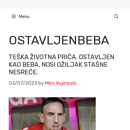
Skip
to
Menu
content
OSTAVLJENBEBA
TEŠKA ŽIVOTNA PRIČA. OSTAVLJEN
KAO BEBA, NOSI OŽILJAK STAŠNE
NESREĆE.
03/07/2023
by
Miro Vujinovic