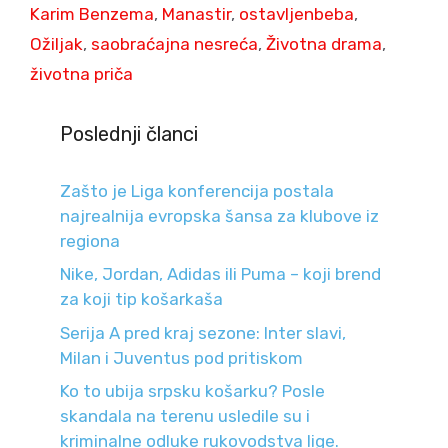
Karim Benzema
,
Manastir
,
ostavljenbeba
,
Ožiljak
,
saobraćajna nesreća
,
Životna drama
,
životna priča
Poslednji članci
Zašto je Liga konferencija postala
najrealnija evropska šansa za klubove iz
regiona
Nike, Jordan, Adidas ili Puma – koji brend
za koji tip košarkaša
Serija A pred kraj sezone: Inter slavi,
Milan i Juventus pod pritiskom
Ko to ubija srpsku košarku? Posle
skandala na terenu usledile su i
kriminalne odluke rukovodstva lige.