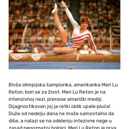
Bivša olimpijska šampionka, amerikanka Meri Lu
Reton, bori se za život. Meri Lu Reton je na
intenzivnoj nezi, prenose američki mediji.
Dijagnostikovan joj je retki oblik upale pluća!
Duže od nedelju dana ne može samostalno da
diše, a nalazi se na odelenju intezivne nege u
zasad nepoznatoj bolnici. Meri Lu Reton je prva