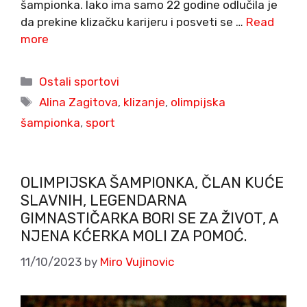
šampionka. Iako ima samo 22 godine odlučila je
da prekine klizačku karijeru i posveti se …
Read
more
Categories
Ostali sportovi
Tags
Alina Zagitova
,
klizanje
,
olimpijska
šampionka
,
sport
OLIMPIJSKA ŠAMPIONKA, ČLAN KUĆE
SLAVNIH, LEGENDARNA
GIMNASTIČARKA BORI SE ZA ŽIVOT, A
NJENA KĆERKA MOLI ZA POMOĆ.
11/10/2023
by
Miro Vujinovic