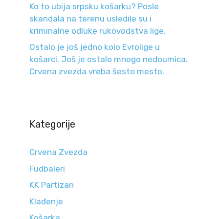
Ko to ubija srpsku košarku? Posle
skandala na terenu usledile su i
kriminalne odluke rukovodstva lige.
Ostalo je još jedno kolo Evrolige u
košarci. Još je ostalo mnogo nedoumica.
Crvena zvezda vreba šesto mesto.
Kategorije
Crvena Zvezda
Fudbaleri
KK Partizan
Klađenje
Košarka