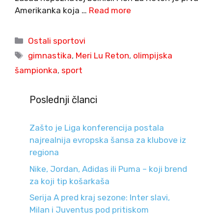
Amerikanka koja …
Read more
Categories
Ostali sportovi
Tags
gimnastika
,
Meri Lu Reton
,
olimpijska
šampionka
,
sport
Poslednji članci
Zašto je Liga konferencija postala
najrealnija evropska šansa za klubove iz
regiona
Nike, Jordan, Adidas ili Puma – koji brend
za koji tip košarkaša
Serija A pred kraj sezone: Inter slavi,
Milan i Juventus pod pritiskom