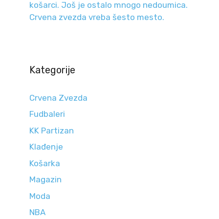
košarci. Još je ostalo mnogo nedoumica.
Crvena zvezda vreba šesto mesto.
Kategorije
Crvena Zvezda
Fudbaleri
KK Partizan
Klađenje
Košarka
Magazin
Moda
NBA