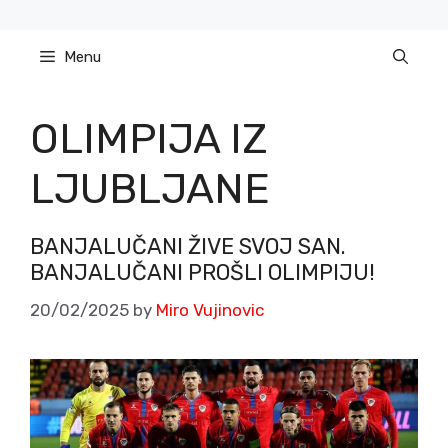
Skip
to
Menu
content
OLIMPIJA IZ
LJUBLJANE
BANJALUČANI ŽIVE SVOJ SAN.
BANJALUČANI PROŠLI OLIMPIJU!
20/02/2025
by
Miro Vujinovic