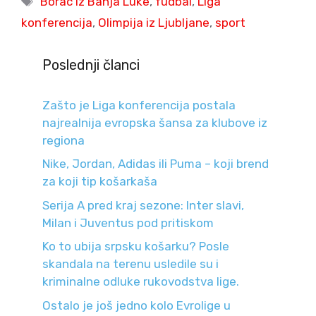
Borac iz Banja Luke
,
fudbal
,
Liga
konferencija
,
Olimpija iz Ljubljane
,
sport
Poslednji članci
Zašto je Liga konferencija postala
najrealnija evropska šansa za klubove iz
regiona
Nike, Jordan, Adidas ili Puma – koji brend
za koji tip košarkaša
Serija A pred kraj sezone: Inter slavi,
Milan i Juventus pod pritiskom
Ko to ubija srpsku košarku? Posle
skandala na terenu usledile su i
kriminalne odluke rukovodstva lige.
Ostalo je još jedno kolo Evrolige u