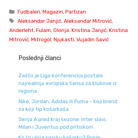
Categories
Fudbaleri
,
Magazin
,
Partizan
Tags
Aleksandar Janjić
,
Aleksandar Mitrović
,
Anderleht
,
Fulam
,
Glorija
,
Kristina Janjić
,
Kristina
Mitrović
,
Mitrogol
,
Njukastl
,
Vujadin Savić
Poslednji članci
Zašto je Liga konferencija postala
najrealnija evropska šansa za klubove iz
regiona
Nike, Jordan, Adidas ili Puma – koji brend
za koji tip košarkaša
Serija A pred kraj sezone: Inter slavi,
Milan i Juventus pod pritiskom
Ko to ubija srpsku košarku? Posle