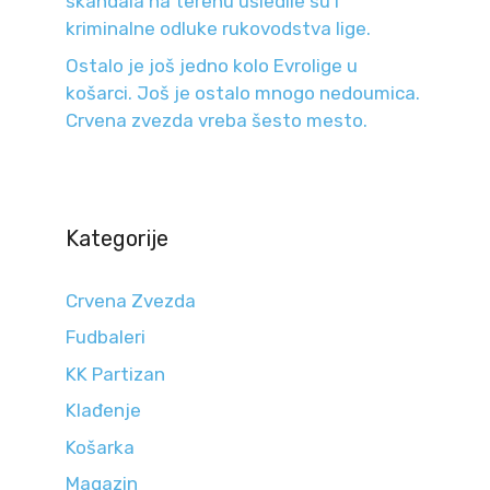
skandala na terenu usledile su i
kriminalne odluke rukovodstva lige.
Ostalo je još jedno kolo Evrolige u
košarci. Još je ostalo mnogo nedoumica.
Crvena zvezda vreba šesto mesto.
Kategorije
Crvena Zvezda
Fudbaleri
KK Partizan
Klađenje
Košarka
Magazin