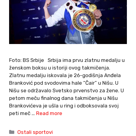
Foto: BS Srbije Srbija ima prvu zlatnu medalju u
ženskom boksu u istoriji ovog takmičenja.
Zlatnu medalju iskovala je 26-godišnja Anđela
Branković pod svodovima hale “Čair” u Nišu. U
Nišu se održavalo Svetsko prvenstvo za žene. U
petom meču finalnog dana takmičenja u Nišu
Brankovićeva je ušla u ring i odboksovala svoj
peti meč …
Read more
Categories
Ostali sportovi