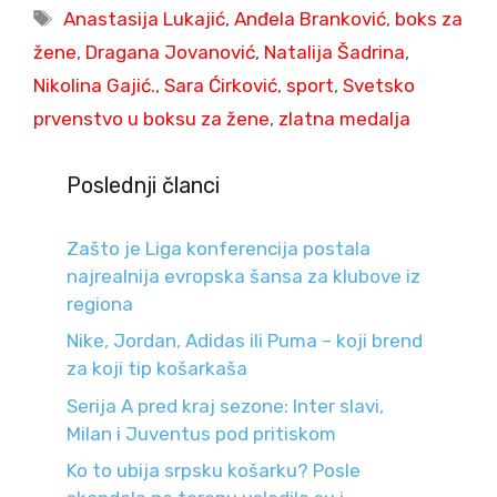
Tags
Anastasija Lukajić
,
Anđela Branković
,
boks za
žene
,
Dragana Jovanović
,
Natalija Šadrina
,
Nikolina Gajić.
,
Sara Ćirković
,
sport
,
Svetsko
prvenstvo u boksu za žene
,
zlatna medalja
Poslednji članci
Zašto je Liga konferencija postala
najrealnija evropska šansa za klubove iz
regiona
Nike, Jordan, Adidas ili Puma – koji brend
za koji tip košarkaša
Serija A pred kraj sezone: Inter slavi,
Milan i Juventus pod pritiskom
Ko to ubija srpsku košarku? Posle