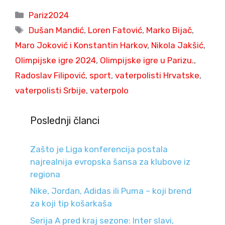
Categories
Pariz2024
Tags
Dušan Mandić
,
Loren Fatović
,
Marko Bijač
,
Maro Joković i Konstantin Harkov
,
Nikola Jakšić
,
Olimpijske igre 2024
,
Olimpijske igre u Parizu.
,
Radoslav Filipović
,
sport
,
vaterpolisti Hrvatske
,
vaterpolisti Srbije
,
vaterpolo
Poslednji članci
Zašto je Liga konferencija postala
najrealnija evropska šansa za klubove iz
regiona
Nike, Jordan, Adidas ili Puma – koji brend
za koji tip košarkaša
Serija A pred kraj sezone: Inter slavi,