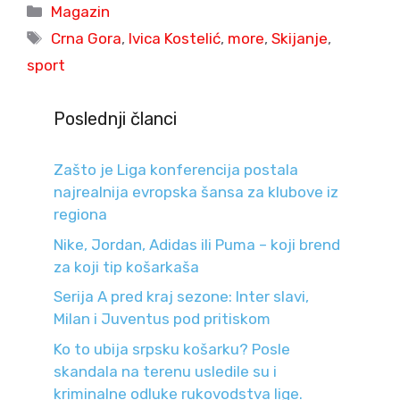
Categories
Magazin
Tags
Crna Gora
,
Ivica Kostelić
,
more
,
Skijanje
,
sport
Poslednji članci
Zašto je Liga konferencija postala
najrealnija evropska šansa za klubove iz
regiona
Nike, Jordan, Adidas ili Puma – koji brend
za koji tip košarkaša
Serija A pred kraj sezone: Inter slavi,
Milan i Juventus pod pritiskom
Ko to ubija srpsku košarku? Posle
skandala na terenu usledile su i
kriminalne odluke rukovodstva lige.