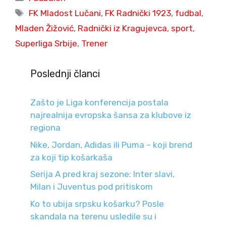
Tags
FK Mladost Lučani
,
FK Radnički 1923
,
fudbal
,
Mladen Žižović
,
Radnički iz Kragujevca
,
sport
,
Superliga Srbije
,
Trener
Poslednji članci
Zašto je Liga konferencija postala
najrealnija evropska šansa za klubove iz
regiona
Nike, Jordan, Adidas ili Puma – koji brend
za koji tip košarkaša
Serija A pred kraj sezone: Inter slavi,
Milan i Juventus pod pritiskom
Ko to ubija srpsku košarku? Posle
skandala na terenu usledile su i