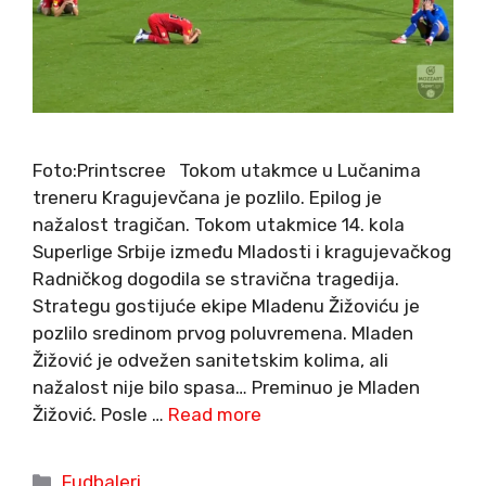
Foto:Printscree Tokom utakmce u Lučanima
treneru Kragujevčana je pozlilo. Epilog je
nažalost tragičan. Tokom utakmice 14. kola
Superlige Srbije između Mladosti i kragujevačkog
Radničkog dogodila se stravična tragedija.
Strategu gostijuće ekipe Mladenu Žižoviću je
pozlilo sredinom prvog poluvremena. Mladen
Žižović je odvežen sanitetskim kolima, ali
nažalost nije bilo spasa… Preminuo je Mladen
Žižović. Posle …
Read more
Categories
Fudbaleri