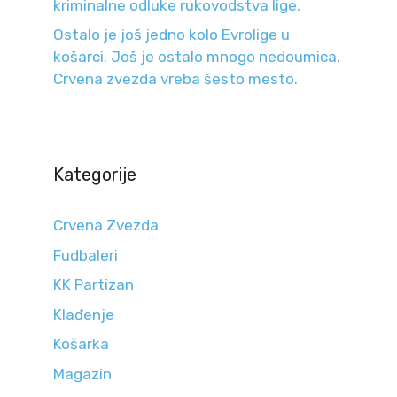
kriminalne odluke rukovodstva lige.
Ostalo je još jedno kolo Evrolige u
košarci. Još je ostalo mnogo nedoumica.
Crvena zvezda vreba šesto mesto.
Kategorije
Crvena Zvezda
Fudbaleri
KK Partizan
Klađenje
Košarka
Magazin