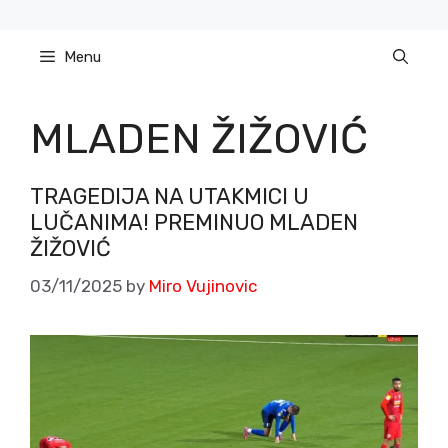
Skip
to
Menu
content
MLADEN ŽIŽOVIĆ
TRAGEDIJA NA UTAKMICI U
LUČANIMA! PREMINUO MLADEN
ŽIŽOVIĆ
03/11/2025
by
Miro Vujinovic