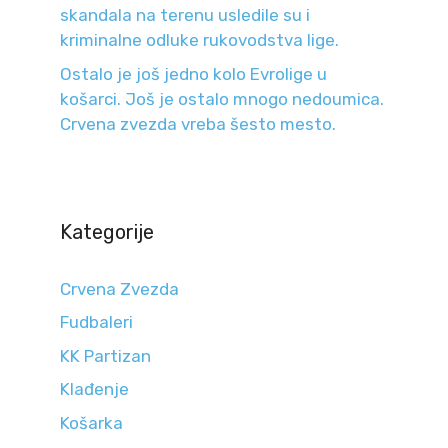
skandala na terenu usledile su i
kriminalne odluke rukovodstva lige.
Ostalo je još jedno kolo Evrolige u
košarci. Još je ostalo mnogo nedoumica.
Crvena zvezda vreba šesto mesto.
Kategorije
Crvena Zvezda
Fudbaleri
KK Partizan
Klađenje
Košarka