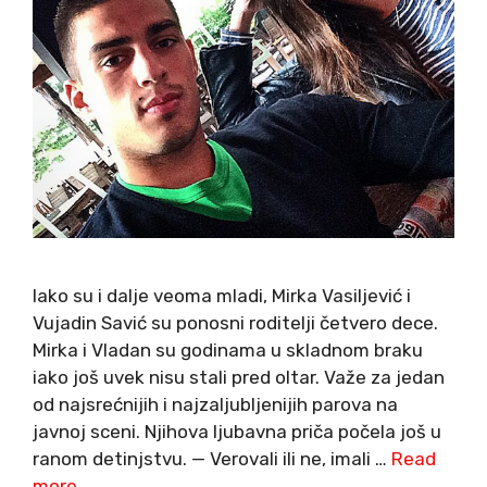
Iako su i dalje veoma mladi, Mirka Vasiljević i
Vujadin Savić su ponosni roditelji četvero dece.
Mirka i Vladan su godinama u skladnom braku
iako još uvek nisu stali pred oltar. Važe za jedan
od najsrećnijih i najzaljubljenijih parova na
javnoj sceni. Njihova ljubavna priča počela još u
ranom detinjstvu. — Verovali ili ne, imali …
Read
more