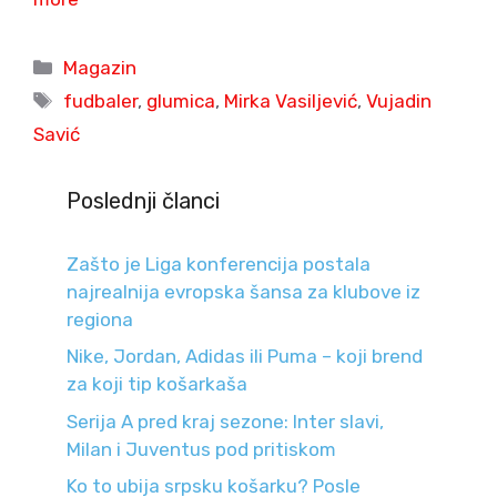
Categories
Magazin
Tags
fudbaler
,
glumica
,
Mirka Vasiljević
,
Vujadin
Savić
Poslednji članci
Zašto je Liga konferencija postala
najrealnija evropska šansa za klubove iz
regiona
Nike, Jordan, Adidas ili Puma – koji brend
za koji tip košarkaša
Serija A pred kraj sezone: Inter slavi,
Milan i Juventus pod pritiskom
Ko to ubija srpsku košarku? Posle