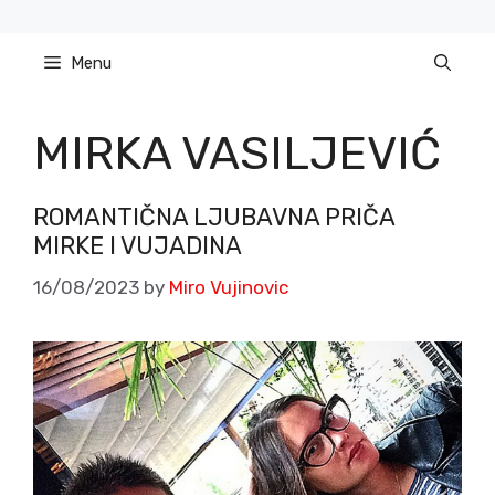
Skip
to
Menu
content
MIRKA VASILJEVIĆ
ROMANTIČNA LJUBAVNA PRIČA
MIRKE I VUJADINA
16/08/2023
by
Miro Vujinovic