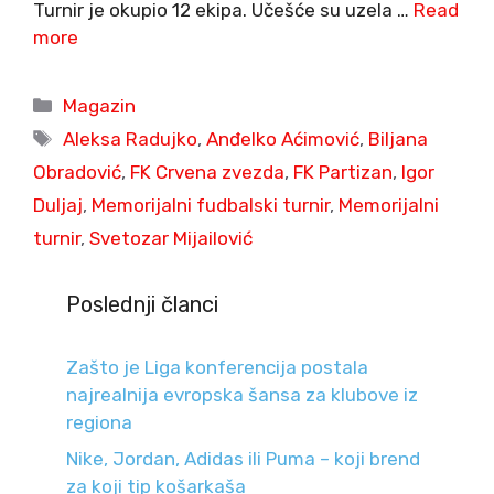
Turnir je okupio 12 ekipa. Učešće su uzela …
Read
more
Categories
Magazin
Tags
Aleksa Radujko
,
Anđelko Aćimović
,
Biljana
Obradović
,
FK Crvena zvezda
,
FK Partizan
,
Igor
Duljaj
,
Memorijalni fudbalski turnir
,
Memorijalni
turnir
,
Svetozar Mijailović
Poslednji članci
Zašto je Liga konferencija postala
najrealnija evropska šansa za klubove iz
regiona
Nike, Jordan, Adidas ili Puma – koji brend
za koji tip košarkaša