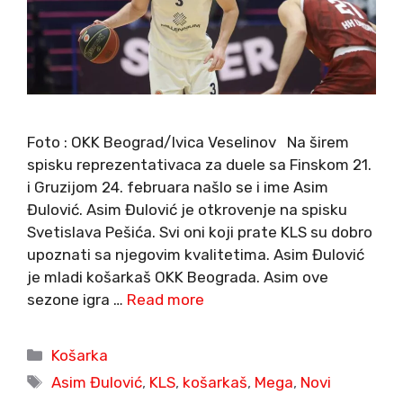
Foto : OKK Beograd/Ivica Veselinov Na širem
spisku reprezentativaca za duele sa Finskom 21.
i Gruzijom 24. februara našlo se i ime Asim
Đulović. Asim Đulović je otkrovenje na spisku
Svetislava Pešića. Svi oni koji prate KLS su dobro
upoznati sa njegovim kvalitetima. Asim Đulović
je mladi košarkaš OKK Beograda. Asim ove
sezone igra …
Read more
Categories
Košarka
Tags
Asim Đulović
,
KLS
,
košarkaš
,
Mega
,
Novi