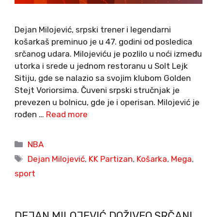
Dejan Milojević, srpski trener i legendarni
košarkaš preminuo je u 47. godini od posledica
srčanog udara. Milojeviću je pozlilo u noći između
utorka i srede u jednom restoranu u Solt Lejk
Sitiju, gde se nalazio sa svojim klubom Golden
Stejt Voriorsima. Čuveni srpski stručnjak je
prevezen u bolnicu, gde je i operisan. Milojević je
rođen …
Read more
Categories
NBA
Tags
Dejan Milojević
,
KK Partizan
,
Košarka
,
Mega
,
sport
DEJAN MILOJEVIĆ DOŽIVEO SRČANI