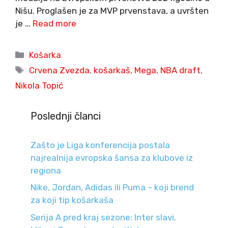
Nišu. Proglašen je za MVP prvenstava, a uvršten
je …
Read more
Categories
Košarka
Tags
Crvena Zvezda
,
košarkaš
,
Mega
,
NBA draft
,
Nikola Topić
Poslednji članci
Zašto je Liga konferencija postala
najrealnija evropska šansa za klubove iz
regiona
Nike, Jordan, Adidas ili Puma – koji brend
za koji tip košarkaša
Serija A pred kraj sezone: Inter slavi,