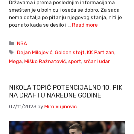
Državama i prema poslednjim informacijama
smešten je u bolnicu i oseća se dobro. Za sada
nema detalja po pitanju njegovog stanja, niti je
poznato kada se desilo i …
Read more
Categories
NBA
Tags
Dejan Milojević
,
Goldon stejt
,
KK Partizan
,
Mega
,
Miško Ražnatović
,
sport
,
srčani udar
NIKOLA TOPIĆ POTENCIJALNO 10. PIK
NA DRAFTU NAREDNE GODINE
07/11/2023
by
Miro Vujinovic