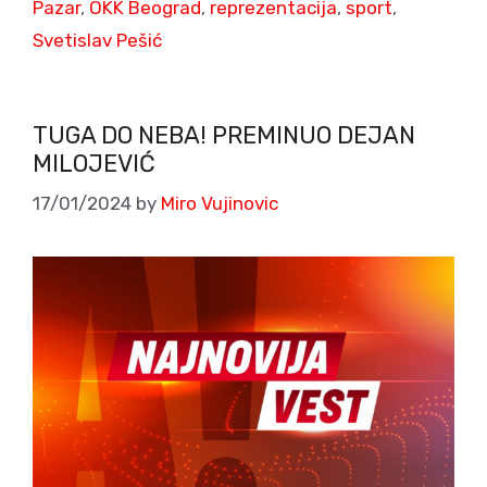
Pazar
,
OKK Beograd
,
reprezentacija
,
sport
,
Svetislav Pešić
TUGA DO NEBA! PREMINUO DEJAN
MILOJEVIĆ
17/01/2024
by
Miro Vujinovic