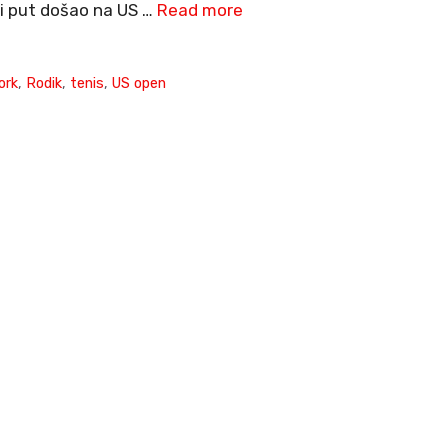
vi put došao na US …
Read more
ork
,
Rodik
,
tenis
,
US open