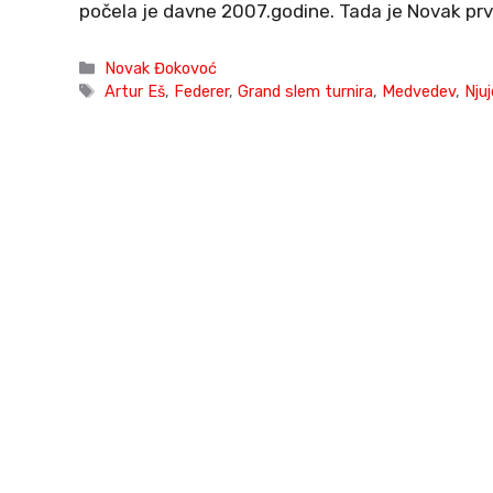
počela je davne 2007.godine. Tada je Novak pr
Categories
Novak Đokovoć
Tags
Artur Eš
,
Federer
,
Grand slem turnira
,
Medvedev
,
Njuj