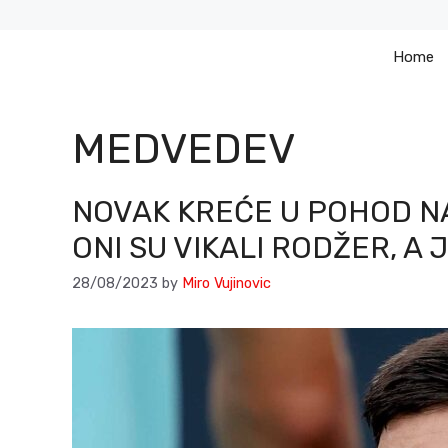
Skip
to
Home
content
MEDVEDEV
NOVAK KREĆE U POHOD NA
ONI SU VIKALI RODŽER, A
28/08/2023
by
Miro Vujinovic