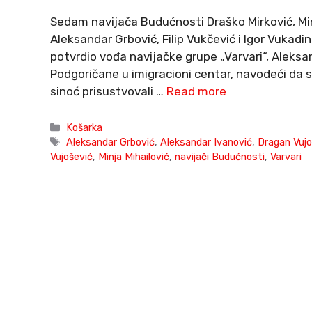
Sedam navijača Budućnosti Draško Mirković, Min
Aleksandar Grbović, Filip Vukčević i Igor Vukadi
potvrdio vođa navijačke grupe „Varvari“, Aleksan
Podgoričane u imigracioni centar, navodeći da s
sinoć prisustvovali …
Read more
Categories
Košarka
Tags
Aleksandar Grbović
,
Aleksandar Ivanović
,
Dragan Vujo
Vujošević
,
Minja Mihailović
,
navijači Budućnosti
,
Varvari