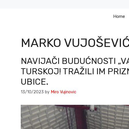
Skip
to
Home
content
MARKO VUJOŠEVI
NAVIJAČI BUDUĆNOSTI „V
TURSKOJ! TRAŽILI IM PRI
UBICE.
13/10/2023
by
Miro Vujinovic