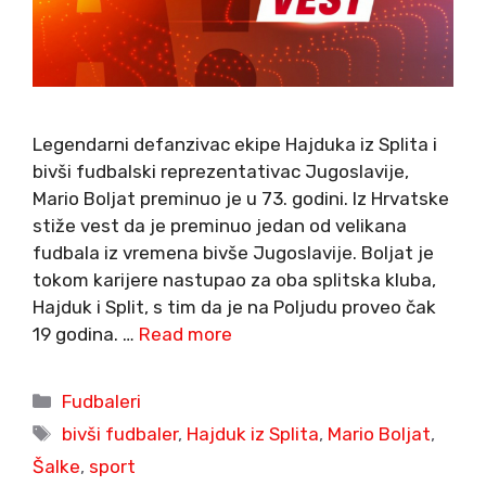
Legendarni defanzivac ekipe Hajduka iz Splita i
bivši fudbalski reprezentativac Jugoslavije,
Mario Boljat preminuo je u 73. godini. Iz Hrvatske
stiže vest da je preminuo jedan od velikana
fudbala iz vremena bivše Jugoslavije. Boljat je
tokom karijere nastupao za oba splitska kluba,
Hajduk i Split, s tim da je na Poljudu proveo čak
19 godina. …
Read more
Categories
Fudbaleri
Tags
bivši fudbaler
,
Hajduk iz Splita
,
Mario Boljat
,
Šalke
,
sport