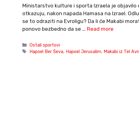
Ministarstvo kulture i sporta Izraela je objavilo
otkazuju, nakon napada Hamasa na Izrael. Odluk
se to odraziti na Evroligu? Da li će Makabi mo
ponovo bezbedno da se …
Read more
Categories
Ostali sportovi
Tags
Hapoel Ber Ševa
,
Hapoel Jerusalim
,
Makabi iz Tel Avi