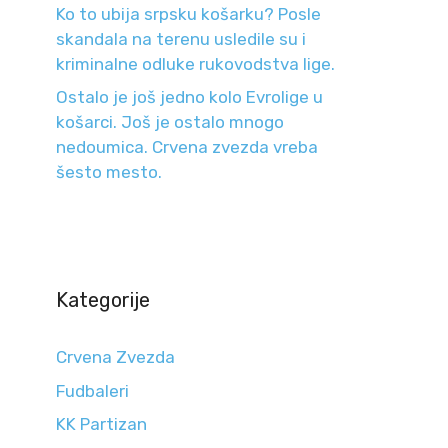
Ko to ubija srpsku košarku? Posle
skandala na terenu usledile su i
kriminalne odluke rukovodstva lige.
Ostalo je još jedno kolo Evrolige u
košarci. Još je ostalo mnogo
nedoumica. Crvena zvezda vreba
šesto mesto.
Kategorije
Crvena Zvezda
Fudbaleri
KK Partizan