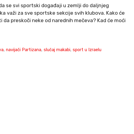
 da se svi sportski događaji u zemlji do daljnjeg
a važi za sve sportske sekcije svih klubova. Kako će
rati da preskoči neke od narednih mečeva? Kad će moći
va
,
navijači Partizana
,
slučaj makabi
,
sport u Izraelu