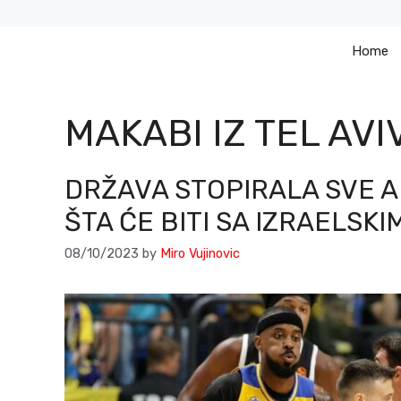
Skip
to
Home
content
MAKABI IZ TEL AVI
DRŽAVA STOPIRALA SVE A
ŠTA ĆE BITI SA IZRAELSK
08/10/2023
by
Miro Vujinovic