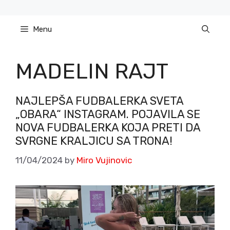
Skip
to
Menu
content
MADELIN RAJT
NAJLEPŠA FUDBALERKA SVETA
„OBARA“ INSTAGRAM. POJAVILA SE
NOVA FUDBALERKA KOJA PRETI DA
SVRGNE KRALJICU SA TRONA!
11/04/2024
by
Miro Vujinovic