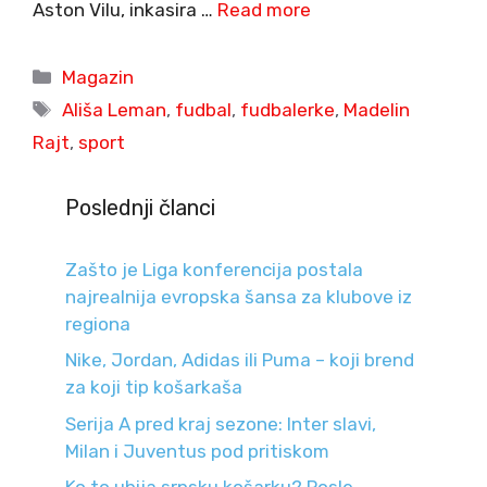
Aston Vilu, inkasira …
Read more
Categories
Magazin
Tags
Ališa Leman
,
fudbal
,
fudbalerke
,
Madelin
Rajt
,
sport
Poslednji članci
Zašto je Liga konferencija postala
najrealnija evropska šansa za klubove iz
regiona
Nike, Jordan, Adidas ili Puma – koji brend
za koji tip košarkaša
Serija A pred kraj sezone: Inter slavi,
Milan i Juventus pod pritiskom