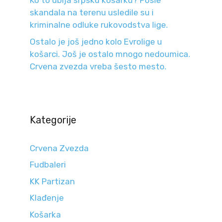
Ko to ubija srpsku košarku? Posle
skandala na terenu usledile su i
kriminalne odluke rukovodstva lige.
Ostalo je još jedno kolo Evrolige u
košarci. Još je ostalo mnogo nedoumica.
Crvena zvezda vreba šesto mesto.
Kategorije
Crvena Zvezda
Fudbaleri
KK Partizan
Klađenje
Košarka