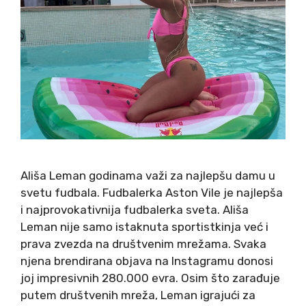
Ališa Leman godinama važi za najlepšu damu u
svetu fudbala. Fudbalerka Aston Vile je najlepša
i najprovokativnija fudbalerka sveta. Ališa
Leman nije samo istaknuta sportistkinja već i
prava zvezda na društvenim mrežama. Svaka
njena brendirana objava na Instagramu donosi
joj impresivnih 280.000 evra. Osim što zarađuje
putem društvenih mreža, Leman igrajući za