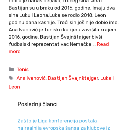
rodila je danas dečaka, trećeg sina. Ana i
Bastijan su u braku od 2016. godine. Imaju dva
sina Luku i Leona.Luka se rodio 2018, Leon
godinu dana kasnije. Treći sin još nije dobio ime.
Ana Ivanović je tenisku karijeru završila krajem
2016. godine. Bastijan Švajnštajger bivši
fudbalski reprezentativac Nemačke …
Read
more
Categories
Tenis
Tags
Ana Ivanović
,
Bastijan Švajnštajger
,
Luka i
Leon
Poslednji članci
Zašto je Liga konferencija postala
najrealnija evropska šansa za klubove iz