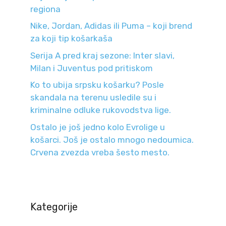
regiona
Nike, Jordan, Adidas ili Puma – koji brend
za koji tip košarkaša
Serija A pred kraj sezone: Inter slavi,
Milan i Juventus pod pritiskom
Ko to ubija srpsku košarku? Posle
skandala na terenu usledile su i
kriminalne odluke rukovodstva lige.
Ostalo je još jedno kolo Evrolige u
košarci. Još je ostalo mnogo nedoumica.
Crvena zvezda vreba šesto mesto.
Kategorije