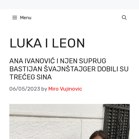
Skip
to
Menu
content
LUKA I LEON
ANA IVANOVIĆ I NJEN SUPRUG
BASTIJAN ŠVAJNŠTAJGER DOBILI SU
TREĆEG SINA
06/05/2023
by
Miro Vujinovic