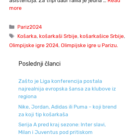
asistencija. Za tripl dabl falila je jedna …
Read
more
Categories
Pariz2024
Tags
Košarka
,
košarkaši Srbije
,
košarkašice Srbije
,
Olimpijske igre 2024
,
Olimpijske igre u Parizu.
Poslednji članci
Zašto je Liga konferencija postala
najrealnija evropska šansa za klubove iz
regiona
Nike, Jordan, Adidas ili Puma – koji brend
za koji tip košarkaša
Serija A pred kraj sezone: Inter slavi,
Milan i Juventus pod pritiskom