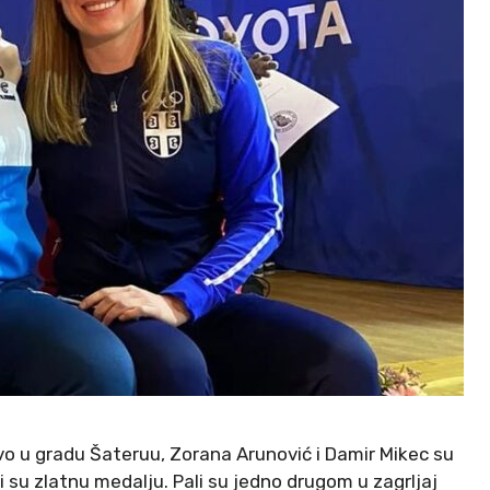
o u gradu Šateruu, Zorana Arunović i Damir Mikec su
li su zlatnu medalju. Pali su jedno drugom u zagrljaj