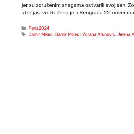
jer su združenim snagama ostvarili svoj san. Z
streljaštvu. Rođena je u Beogradu 22. novemba
Categories
Pariz2024
Tags
Damir Mikec
,
Damir Mikec i Zorana Arunović
,
Jelena 