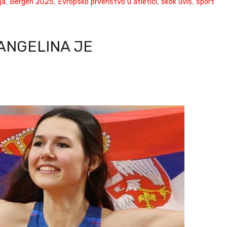
ja
,
Bergen 2025
,
Evropsko prvenstvo u atletici
,
skok uvis
,
sport
 ANGELINA JE