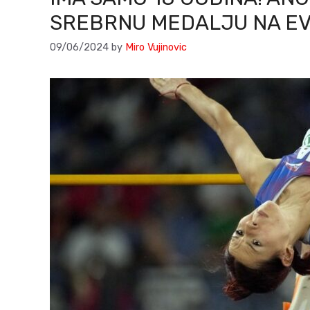
SREBRNU MEDALJU NA E
09/06/2024
by
Miro Vujinovic