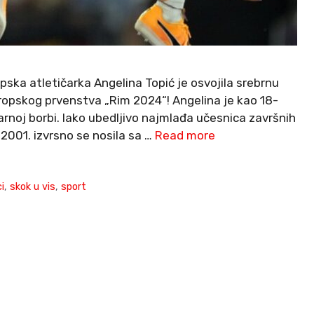
ska atletičarka Angelina Topić je osvojila srebrnu
Evropskog prvenstva „Rim 2024“! Angelina je kao 18-
arnoj borbi. Iako ubedljivo najmlađa učesnica završnih
 2001. izvrsno se nosila sa …
Read more
i
,
skok u vis
,
sport