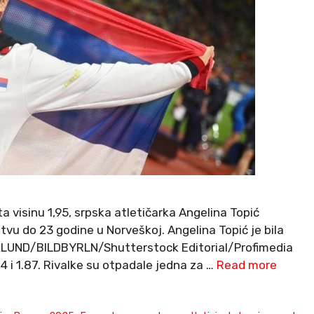
 visinu 1,95, srpska atletičarka Angelina Topić
vu do 23 godine u Norveškoj. Angelina Topić je bila
MARKLUND/BILDBYRLN/Shutterstock Editorial/Profimedia
84 i 1.87. Rivalke su otpadale jedna za …
Read more