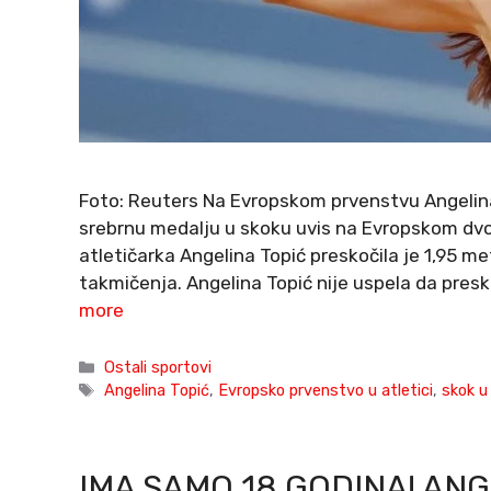
Foto: Reuters Na Evropskom prvenstvu Angelina 
srebrnu medalju u skoku uvis na Evropskom d
atletičarka Angelina Topić preskočila je 1,95 m
takmičenja. Angelina Topić nije uspela da presk
more
Categories
Ostali sportovi
Tags
Angelina Topić
,
Evropsko prvenstvo u atletici
,
skok u
IMA SAMO 18 GODINA! ANG