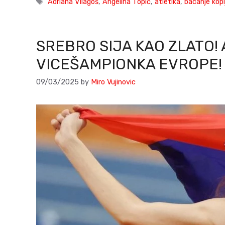
Tags
Adriana VIlagoš
,
Angelina Topić
,
atletika
,
bacanje kopl
SREBRO SIJA KAO ZLATO!
VICEŠAMPIONKA EVROPE!
09/03/2025
by
Miro Vujinovic