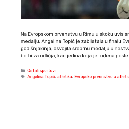
Na Evropskom prvenstvu u Rimu u skoku uvis srp
medalju. Angelina Topić je zablistala u finalu 
godišnjakinja, osvojila srebrnu medalju u nestv
borbi za odličja, kao jedina koja je rođena posle
Categories
Ostali sportovi
Tags
Angelina Topić
,
atletika
,
Evropsko prvenstvo u atletic