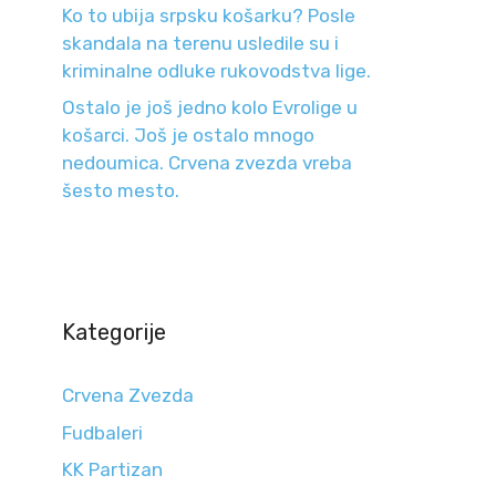
Ko to ubija srpsku košarku? Posle
skandala na terenu usledile su i
kriminalne odluke rukovodstva lige.
Ostalo je još jedno kolo Evrolige u
košarci. Još je ostalo mnogo
nedoumica. Crvena zvezda vreba
šesto mesto.
Kategorije
Crvena Zvezda
Fudbaleri
KK Partizan