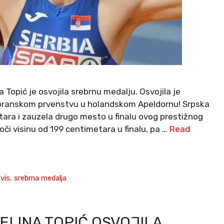
Topić je osvojila srebrnu medalju. Osvojila je
voranskom prvenstvu u holandskom Apeldornu! Srpska
etara i zauzela drugo mesto u finalu ovog prestižnog
oči visinu od 199 centimetara u finalu, pa …
Read
 vis
,
srebrna medalja
ELINA TOPIĆ OSVOJILA