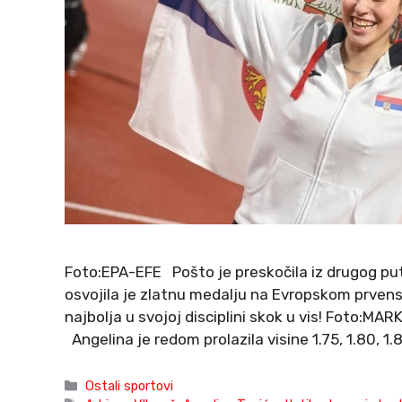
Foto:EPA-EFE Pošto je preskočila iz drugog puta
osvojila je zlatnu medalju na Evropskom prvenst
najbolja u svojoj disciplini skok u vis! Foto:
Angelina je redom prolazila visine 1.75, 1.80, 1.
Categories
Ostali sportovi