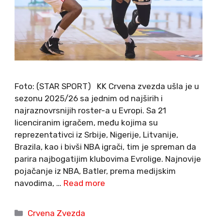
Foto: (STAR SPORT) KK Crvena zvezda ušla je u
sezonu 2025/26 sa jednim od najširih i
najraznovrsnijih roster-a u Evropi. Sa 21
licenciranim igračem, među kojima su
reprezentativci iz Srbije, Nigerije, Litvanije,
Brazila, kao i bivši NBA igrači, tim je spreman da
parira najbogatijim klubovima Evrolige. Najnovije
pojačanje iz NBA, Batler, prema medijskim
navodima, …
Read more
Categories
Crvena Zvezda