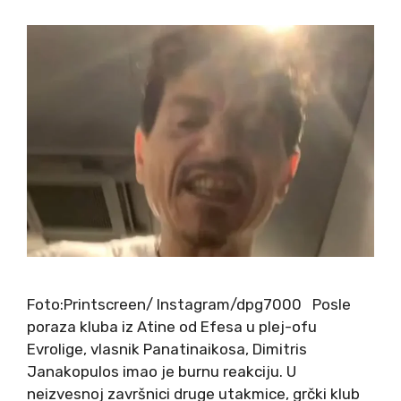
Foto:Printscreen/ Instagram/dpg7000 Posle
poraza kluba iz Atine od Efesa u plej-ofu
Evrolige, vlasnik Panatinaikosa, Dimitris
Janakopulos imao je burnu reakciju. U
neizvesnoj završnici druge utakmice, grčki klub