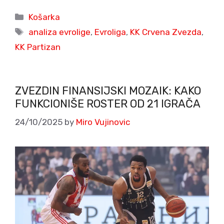
Categories
Košarka
Tags
analiza evrolige
,
Evroliga
,
KK Crvena Zvezda
,
KK Partizan
ZVEZDIN FINANSIJSKI MOZAIK: KAKO
FUNKCIONIŠE ROSTER OD 21 IGRAČA
24/10/2025
by
Miro Vujinovic