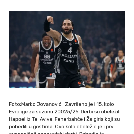
Foto:Marko Jovanović Završeno je i 15. kolo
Evrolige za sezonu 20025/26. Derbi su obeležili
Hapoel iz Tel Aviva, Fenerbahče i Žalgiris koji su
pobedili u gostima. Ovo kolo obeležio je i prvi
ovogodišnji beogradski derbi. Pobedio je