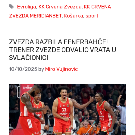
Tags
Evroliga
,
KK Crvena Zvezda
,
KK CRVENA
ZVEZDA MERIDIANBET
,
Košarka
,
sport
ZVEZDA RAZBILA FENERBAHČE!
TRENER ZVEZDE ODVALIO VRATA U
SVLAČIONICI
10/10/2025
by
Miro Vujinovic