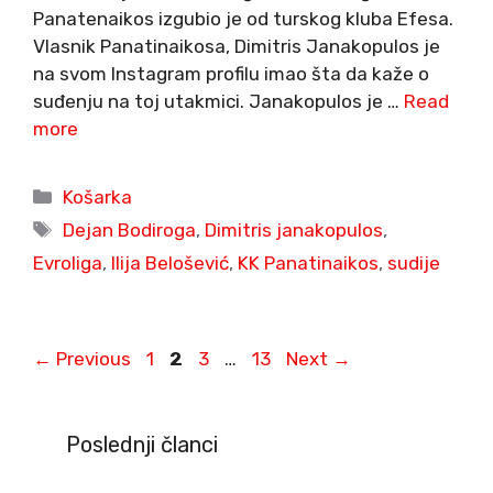
Panatenaikos izgubio je od turskog kluba Efesa.
Vlasnik Panatinaikosa, Dimitris Janakopulos je
na svom Instagram profilu imao šta da kaže o
suđenju na toj utakmici. Janakopulos je …
Read
more
Categories
Košarka
Tags
Dejan Bodiroga
,
Dimitris janakopulos
,
Evroliga
,
Ilija Belošević
,
KK Panatinaikos
,
sudije
Page
Page
Page
Page
←
Previous
1
2
3
…
13
Next
→
Poslednji članci