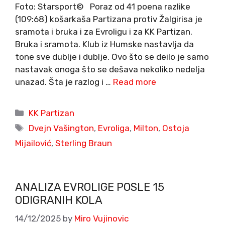
Foto: Starsport© Poraz od 41 poena razlike
(109:68) košarkaša Partizana protiv Žalgirisa je
sramota i bruka i za Evroligu i za KK Partizan.
Bruka i sramota. Klub iz Humske nastavlja da
tone sve dublje i dublje. Ovo što se deilo je samo
nastavak onoga što se dešava nekoliko nedelja
unazad. Šta je razlog i …
Read more
Categories
KK Partizan
Tags
Dvejn Vašington
,
Evroliga
,
Milton
,
Ostoja
Mijailović
,
Sterling Braun
ANALIZA EVROLIGE POSLE 15
ODIGRANIH KOLA
14/12/2025
by
Miro Vujinovic