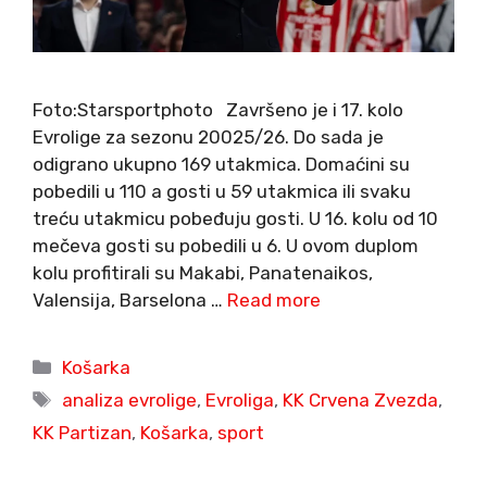
Foto:Starsportphoto Završeno je i 17. kolo
Evrolige za sezonu 20025/26. Do sada je
odigrano ukupno 169 utakmica. Domaćini su
pobedili u 110 a gosti u 59 utakmica ili svaku
treću utakmicu pobeđuju gosti. U 16. kolu od 10
mečeva gosti su pobedili u 6. U ovom duplom
kolu profitirali su Makabi, Panatenaikos,
Valensija, Barselona …
Read more
Categories
Košarka
Tags
analiza evrolige
,
Evroliga
,
KK Crvena Zvezda
,
KK Partizan
,
Košarka
,
sport