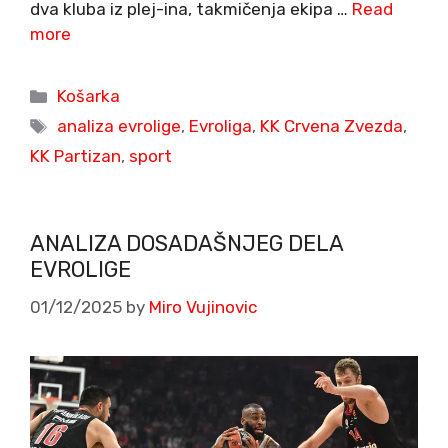
dva kluba iz plej-ina, takmičenja ekipa …
Read
more
Categories
Košarka
Tags
analiza evrolige
,
Evroliga
,
KK Crvena Zvezda
,
KK Partizan
,
sport
ANALIZA DOSADAŠNJEG DELA
EVROLIGE
01/12/2025
by
Miro Vujinovic