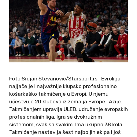
Foto:Srdjan Stevanovic/Starsport.rs Evroliga
najjače je i najvažnije klupsko profesionalno
košarkaško takmičenje u Evropi. U njemu
učestvuje 20 klubova iz zemalja Evrope i Azije.
Takmičenjem upravlja ULEB, udruženje evropskih
profesionalnih liga. Igra se dvokružnim
sistemom, svak sa svakim. Ima ukupno 38 kola.
Takmićenje nastavlja šest najboljih ekipa i još