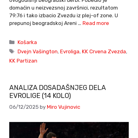
domaćin u neizvezsnoj završnici, rezultatom
79:76 i tako izbacio Zvezdu iz plej-of zone. U
prepunoj beogradskoj Areni …
Read more
Categories
Košarka
Tags
Dvejn Vašington
,
Evroliga
,
KK Crvena Zvezda
,
KK Partizan
ANALIZA DOSADAŠNJEG DELA
EVROLIGE (14 KOLO)
06/12/2025
by
Miro Vujinovic