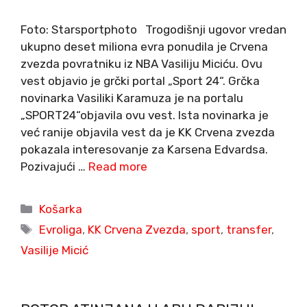
Foto: Starsportphoto Trogodišnji ugovor vredan
ukupno deset miliona evra ponudila je Crvena
zvezda povratniku iz NBA Vasiliju Miciću. Ovu
vest objavio je grčki portal „Sport 24“. Grčka
novinarka Vasiliki Karamuza je na portalu
„SPORT24“objavila ovu vest. Ista novinarka je
već ranije objavila vest da je KK Crvena zvezda
pokazala interesovanje za Karsena Edvardsa.
Pozivajući …
Read more
Categories
Košarka
Tags
Evroliga
,
KK Crvena Zvezda
,
sport
,
transfer
,
Vasilije Micić