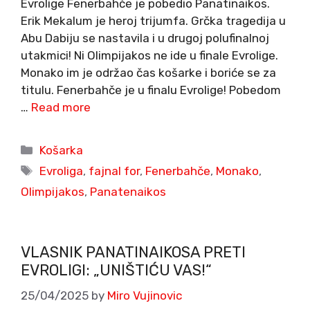
Evrolige Fenerbahče je pobedio Panatinaikos.
Erik Mekalum je heroj trijumfa. Grčka tragedija u
Abu Dabiju se nastavila i u drugoj polufinalnoj
utakmici! Ni Olimpijakos ne ide u finale Evrolige.
Monako im je održao čas košarke i boriće se za
titulu. Fenerbahče je u finalu Evrolige! Pobedom
…
Read more
Categories
Košarka
Tags
Evroliga
,
fajnal for
,
Fenerbahče
,
Monako
,
Olimpijakos
,
Panatenaikos
VLASNIK PANATINAIKOSA PRETI
EVROLIGI: „UNIŠTIĆU VAS!“
25/04/2025
by
Miro Vujinovic