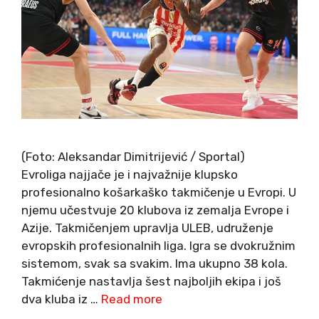
(Foto: Aleksandar Dimitrijević / Sportal)
Evroliga najjače je i najvažnije klupsko
profesionalno košarkaško takmičenje u Evropi. U
njemu učestvuje 20 klubova iz zemalja Evrope i
Azije. Takmičenjem upravlja ULEB, udruženje
evropskih profesionalnih liga. Igra se dvokružnim
sistemom, svak sa svakim. Ima ukupno 38 kola.
Takmićenje nastavlja šest najboljih ekipa i još
dva kluba iz …
Read more