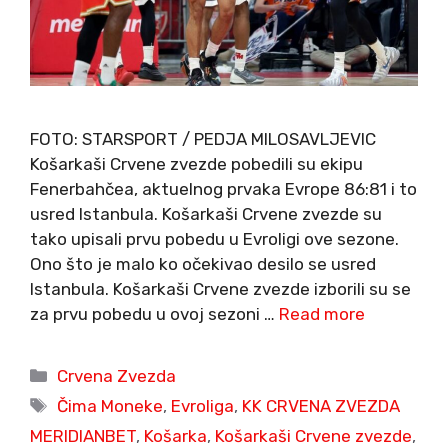
FOTO: STARSPORT / PEDJA MILOSAVLJEVIC
Košarkaši Crvene zvezde pobedili su ekipu
Fenerbahčea, aktuelnog prvaka Evrope 86:81 i to
usred Istanbula. Košarkaši Crvene zvezde su
tako upisali prvu pobedu u Evroligi ove sezone.
Ono što je malo ko očekivao desilo se usred
Istanbula. Košarkaši Crvene zvezde izborili su se
za prvu pobedu u ovoj sezoni …
Read more
Categories
Crvena Zvezda
Tags
Čima Moneke
,
Evroliga
,
KK CRVENA ZVEZDA
MERIDIANBET
,
Košarka
,
Košarkaši Crvene zvezde
,