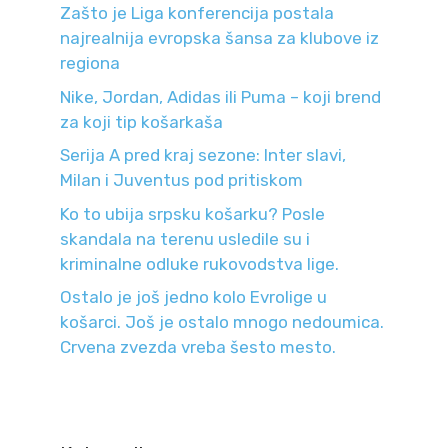
Zašto je Liga konferencija postala
najrealnija evropska šansa za klubove iz
regiona
Nike, Jordan, Adidas ili Puma – koji brend
za koji tip košarkaša
Serija A pred kraj sezone: Inter slavi,
Milan i Juventus pod pritiskom
Ko to ubija srpsku košarku? Posle
skandala na terenu usledile su i
kriminalne odluke rukovodstva lige.
Ostalo je još jedno kolo Evrolige u
košarci. Još je ostalo mnogo nedoumica.
Crvena zvezda vreba šesto mesto.