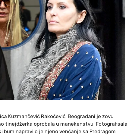
erica Kuzmančević Rakočević. Beograđani je zovu
o tinejdžerka oprobala u manekenstvu. Fotografisala
ki bum napravilo je njeno venčanje sa Predragom