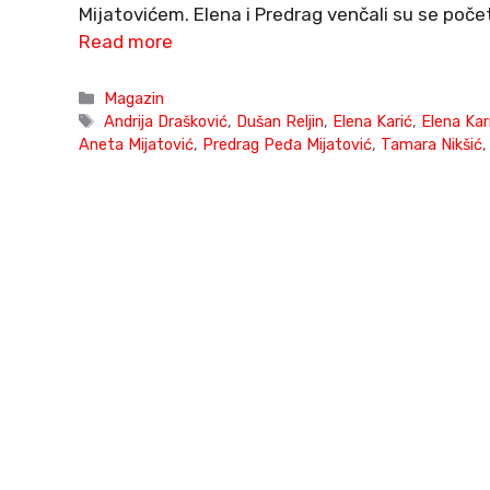
Mijatovićem. Elena i Predrag venčali su se poče
Read more
Categories
Magazin
Tags
Andrija Drašković
,
Dušan Reljin
,
Elena Karić
,
Elena Ka
Aneta Mijatović
,
Predrag Peđa Mijatović
,
Tamara Nikšić