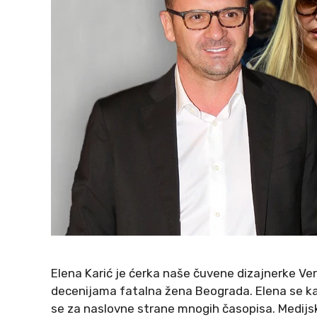
Elena Karić je ćerka naše čuvene dizajnerke V
decenijama fatalna žena Beograda. Elena se ka
se za naslovne strane mnogih časopisa. Medijs