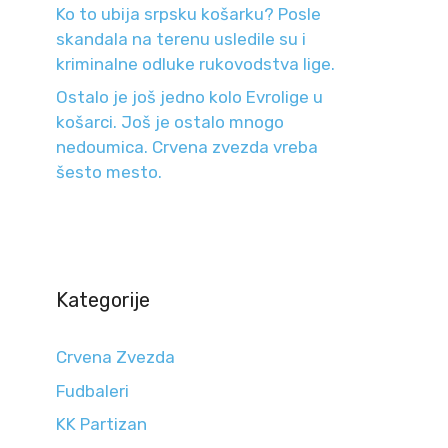
Ko to ubija srpsku košarku? Posle
skandala na terenu usledile su i
kriminalne odluke rukovodstva lige.
Ostalo je još jedno kolo Evrolige u
košarci. Još je ostalo mnogo
nedoumica. Crvena zvezda vreba
šesto mesto.
Kategorije
Crvena Zvezda
Fudbaleri
KK Partizan