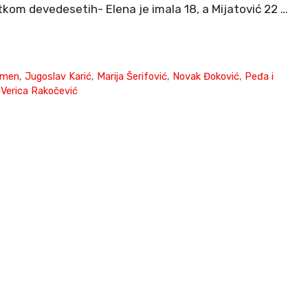
tkom devedesetih- Elena je imala 18, a Mijatović 22 …
rmen
,
Jugoslav Karić
,
Marija Šerifović
,
Novak Đoković
,
Peđa i
,
Verica Rakočević