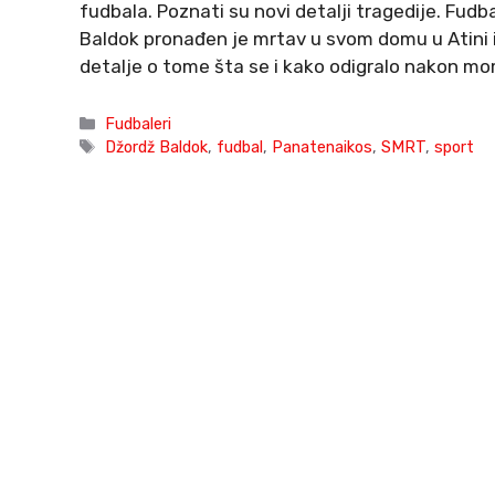
fudbala. Poznati su novi detalji tragedije. Fud
Baldok pronađen je mrtav u svom domu u Atini i t
detalje o tome šta se i kako odigralo nakon 
Categories
Fudbaleri
Tags
Džordž Baldok
,
fudbal
,
Panatenaikos
,
SMRT
,
sport