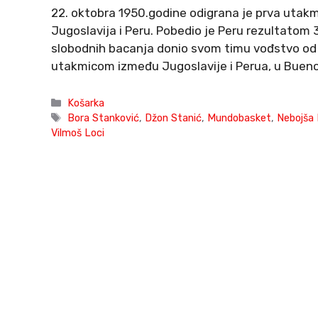
22. oktobra 1950.godine odigrana je prva utakmic
Jugoslavija i Peru. Pobedio je Peru rezultatom 33
slobodnih bacanja donio svom timu vođstvo od 1
utakmicom između Jugoslavije i Perua, u Bueno
Categories
Košarka
Tags
Bora Stanković
,
Džon Stanić
,
Mundobasket
,
Nebojša
Vilmoš Loci