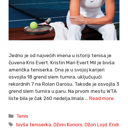
Jedno je od najvećih imena u istoriji tenisa je
čuvena Kris Evert. Kristin Mari Evert Mil je bivša
američka teniserka. Ona je u svojoj karijeri
osvojila 18 grend slem turnira, uključujući
rekordnih 7 na Rolan Garosu. Takođe je osvojila 3
grend slem turnira u paru. Na prvom mestu WTA
liste bila je čak 260 nedelja.Imala …
Read more
Categories
Tenis
Tags
bivša teniserka
,
Džimi Konors
,
Džon Lojd
,
Endi