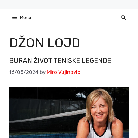
Skip
to
Menu
content
DŽON LOJD
BURAN ŽIVOT TENISKE LEGENDE.
16/05/2024
by
Miro Vujinovic