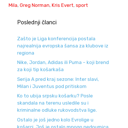
Mila
,
Greg Norman
,
Kris Evert
,
sport
Poslednji članci
Zašto je Liga konferencija postala
najrealnija evropska šansa za klubove iz
regiona
Nike, Jordan, Adidas ili Puma – koji brend
za koji tip košarkaša
Serija A pred kraj sezone: Inter slavi,
Milan i Juventus pod pritiskom
Ko to ubija srpsku košarku? Posle
skandala na terenu usledile su i
kriminalne odluke rukovodstva lige.
Ostalo je još jedno kolo Evrolige u
košarci. Još je ostalo mnogo nedoumica.