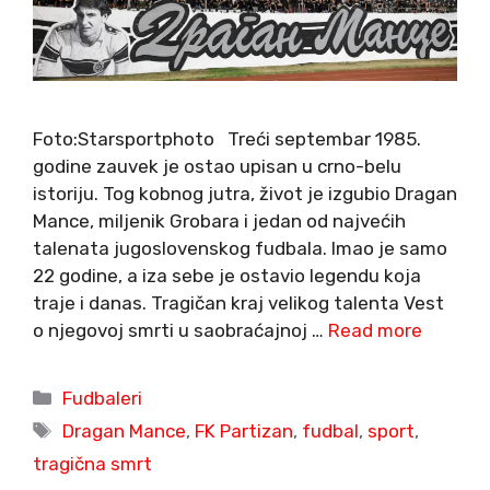
Foto:Starsportphoto Treći septembar 1985.
godine zauvek je ostao upisan u crno-belu
istoriju. Tog kobnog jutra, život je izgubio Dragan
Mance, miljenik Grobara i jedan od najvećih
talenata jugoslovenskog fudbala. Imao je samo
22 godine, a iza sebe je ostavio legendu koja
traje i danas. Tragičan kraj velikog talenta Vest
o njegovoj smrti u saobraćajnoj …
Read more
Categories
Fudbaleri
Tags
Dragan Mance
,
FK Partizan
,
fudbal
,
sport
,
tragična smrt