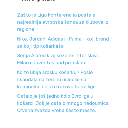
Zašto je Liga konferencija postala
najrealnija evropska šansa za klubove iz
regiona
Nike, Jordan, Adidas ili Puma – koji brend
za koji tip košarkaša
Serija A pred kraj sezone: Inter slavi,
Milan i Juventus pod pritiskom
Ko to ubija srpsku košarku? Posle
skandala na terenu usledile su i
kriminalne odluke rukovodstva lige.
Ostalo je još jedno kolo Evrolige u
košarci. Još je ostalo mnogo nedoumica.
Crvena zvezda vreba šesto mesto.