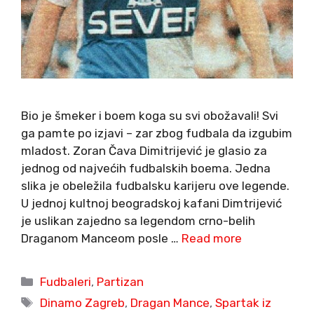
Bio je šmeker i boem koga su svi obožavali! Svi
ga pamte po izjavi – zar zbog fudbala da izgubim
mladost. Zoran Čava Dimitrijević je glasio za
jednog od najvećih fudbalskih boema. Jedna
slika je obeležila fudbalsku karijeru ove legende.
U jednoj kultnoj beogradskoj kafani Dimtrijević
je uslikan zajedno sa legendom crno-belih
Draganom Manceom posle …
Read more
Categories
Fudbaleri
,
Partizan
Tags
Dinamo Zagreb
,
Dragan Mance
,
Spartak iz