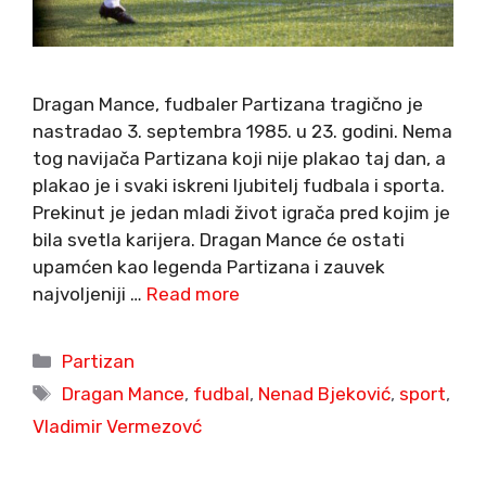
Dragan Mance, fudbaler Partizana tragično je
nastradao 3. septembra 1985. u 23. godini. Nema
tog navijača Partizana koji nije plakao taj dan, a
plakao je i svaki iskreni ljubitelj fudbala i sporta.
Prekinut je jedan mladi život igrača pred kojim je
bila svetla karijera. Dragan Mance će ostati
upamćen kao legenda Partizana i zauvek
najvoljeniji …
Read more
Categories
Partizan
Tags
Dragan Mance
,
fudbal
,
Nenad Bjeković
,
sport
,
Vladimir Vermezovć