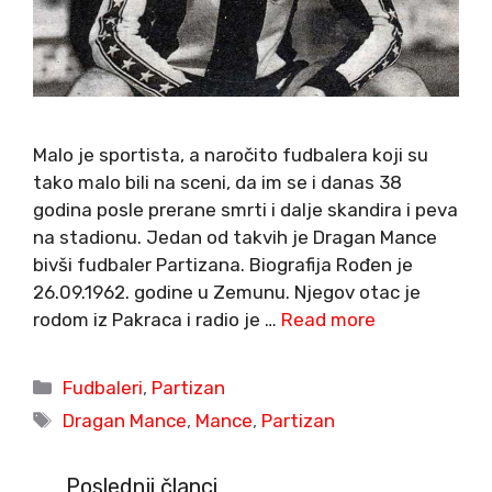
Malo je sportista, a naročito fudbalera koji su
tako malo bili na sceni, da im se i danas 38
godina posle prerane smrti i dalje skandira i peva
na stadionu. Jedan od takvih je Dragan Mance
bivši fudbaler Partizana. Biografija Rođen je
26.09.1962. godine u Zemunu. Njegov otac je
rodom iz Pakraca i radio je …
Read more
Categories
Fudbaleri
,
Partizan
Tags
Dragan Mance
,
Mance
,
Partizan
Poslednji članci