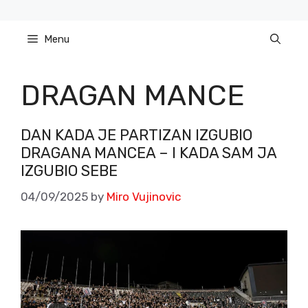
Skip
to
Menu
content
DRAGAN MANCE
DAN KADA JE PARTIZAN IZGUBIO
DRAGANA MANCEA – I KADA SAM JA
IZGUBIO SEBE
04/09/2025
by
Miro Vujinovic