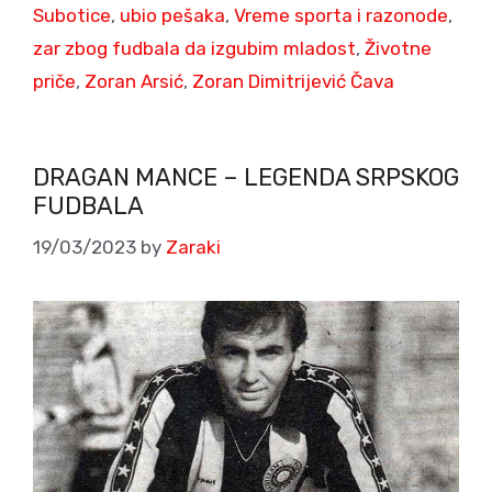
Subotice
,
ubio pešaka
,
Vreme sporta i razonode
,
zar zbog fudbala da izgubim mladost
,
Životne
priče
,
Zoran Arsić
,
Zoran Dimitrijević Čava
DRAGAN MANCE – LEGENDA SRPSKOG
FUDBALA
19/03/2023
by
Zaraki